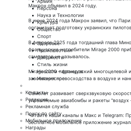
Армия
Макрон объявил в 2024 году.
Персона
Наука и Технологии
В июне 2024 года Макрон заявил, что Пари
Культура
организует подготовку украинских пилотов
Общество
Спорт
В феврале 2025 года тогдашний глава Ми
Здоровье
французские истребители Mirage 2000
при
Происшествия
самолетов не называлось.
Дайджесты
Стиль жизни
Новости партнеров
Mirage 2000 – французский многоцелевой и
Интересное
завоевания превосходства в воздухе и на
Контакты
Самолет развивает сверхзвуковую скорост
Редакция
управляемые авиабомбы и ракеты "воздух –
Рекламная служба
Поиск по сайту
Читайте наши каналы в
Макс
и Telegram:
П
Мобильное приложение
бесплатное мобильное
приложение журнала
Награды