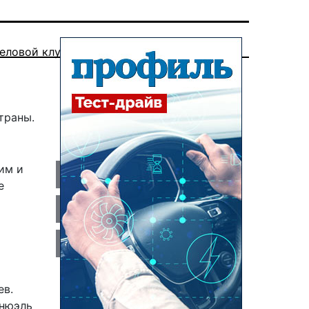
еловой клуб
траны.
им и
е
ев.
анюэль