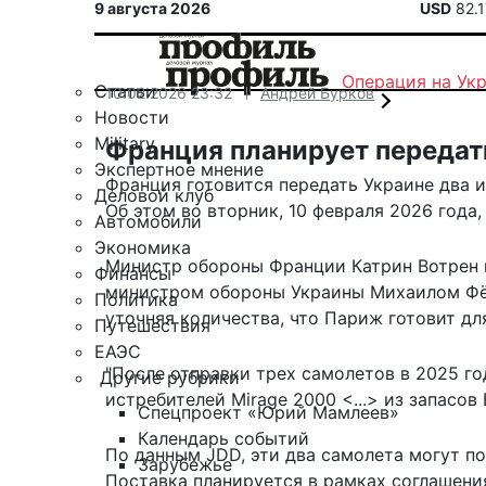
9 августа 2026
USD
82.
Операция на Ук
Статьи
10.02.2026 23:32
Андрей Бурков
Новости
Military
Франция планирует передат
Экспертное мнение
Франция готовится передать Украине два и
Деловой клуб
Об этом во вторник, 10 февраля 2026 года
Автомобили
Экономика
Министр обороны Франции Катрин Вотрен п
Финансы
министром обороны Украины Михаилом Фё
Политика
уточняя количества, что Париж готовит дл
Путешествия
ЕАЭС
"После отправки трех самолетов в 2025 го
Другие рубрики
истребителей Mirage 2000 <...> из запасов
Спецпроект «Юрий Мамлеев»
Календарь событий
По данным JDD, эти два самолета могут п
Зарубежье
Поставка планируется в рамках соглашени