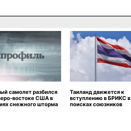
ый самолет разбился
Таиланд движется к
веро-востоке США в
вступлению в БРИКС в
иях снежного шторма
поисках союзников