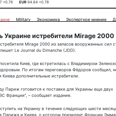
17
+0.76
EUR
94.84
+0.78
раине
Military
Экономика
Экспертное мнение
Д
ь Украине истребители Mirage 2000
стребителя Mirage 2000 из запасов вооруженных сил с
,
пишет
Le Journal du Dimanche (JDD).
осетила Киев, где встретилась с Владимиром Зеленск
доровым. По итогам переговоров Фёдоров сообщил, н
я Киева дополнительные истребители.
ду Париж готовится к поставке для Украины еще двух
 ВС Франции", – сообщает издание.
оступить на Украину в течение следующих шести месяц
я Парижа и Киева, о котором президент Франции Эмм