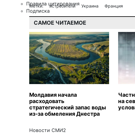
Правила цитирования
Метки:
истребители
Украина
Франция
Подписка
САМОЕ ЧИТАЕМОЕ
Молдавия начала
Частн
расходовать
на се
стратегический запас воды
услов
из-за обмеления Днестра
Новости СМИ2