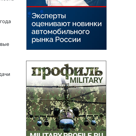
 года
рвые
дачи