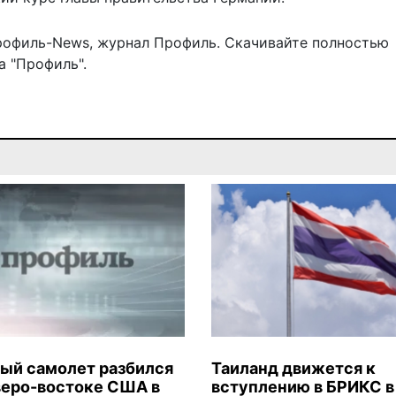
рофиль-News
,
журнал Профиль
. Скачивайте полностью
 "Профиль".
ый самолет разбился
Таиланд движется к
веро-востоке США в
вступлению в БРИКС в