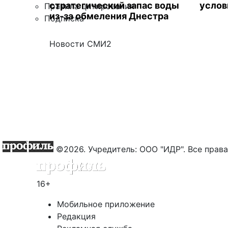
стратегический запас воды
услов
Правила цитирования
из-за обмеления Днестра
Подписка
Новости СМИ2
©2026. Учредитель: ООО "ИДР". Все пра
16+
Мобильное приложение
Редакция