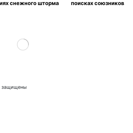
иях снежного шторма
поисках союзников
Load More
ва защищены