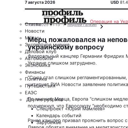
7 августа 2026
USD
81.
Операция на Ук
Статьи
19.07.2025 01:13
Андрей Галкин
Новости
Military
Мерц пожаловался на непово
Экспертное мнение
украинскому вопросу
Деловой клуб
Федеральный канцлер Германии Фридрих М
Автомобили
Украине слишком затруднено.
Экономика
Финансы
"Союз стал слишком регламентированным, 
Политика
цитирует
РИА Новости заявление политика
Путешествия
ЕАЭС
По мнению Мерца, Европа "слишком медлен
Другие рубрики
подчеркнул, что Евросоюзу "необходимо ст
Спецпроект «Юрий Мамлеев»
Календарь событий
Ранее канцлер призвал
прояснить вопрос с
Зарубежье
Лавров обратил внимание на
милитаристск