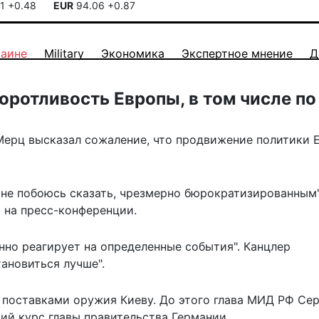
41
+0.48
EUR
94.06
+0.87
раине
Military
Экономика
Экспертное мнение
Д
ротливость Европы, в том числе по
ерц высказал сожаление, что продвижение политики 
не побоюсь сказать, чрезмерно бюрократизированным"
 на пресс-конференции.
но реагирует на определенные события". Канцлер
ановиться лучше".
 поставками
оружия Киеву. До этого глава МИД РФ Се
ий курс
главы правительства Германии.