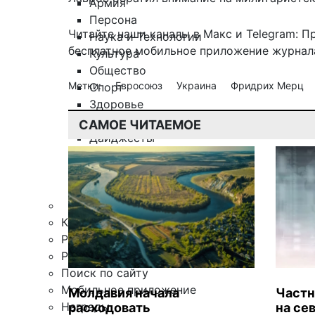
Армия
Персона
Читайте наши каналы в
Макс
и Telegram:
П
Наука и Технологии
бесплатное мобильное
приложение журнала
Культура
Общество
Метки:
Евросоюз
Украина
Фридрих Мерц
Спорт
Здоровье
Происшествия
САМОЕ ЧИТАЕМОЕ
Дайджесты
Стиль жизни
Новости партнеров
Интересное
Контакты
Редакция
Рекламная служба
Поиск по сайту
Мобильное приложение
Молдавия начала
Частн
Награды
расходовать
на се