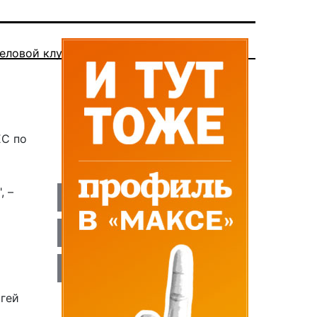
еловой клуб
ЕС по
, –
ргей