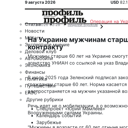
9 августа 2026
USD
82.
Операция на Ук
Статьи
11.02.2026 02:28
Андрей Бурков
Новости
Military
На Украине мужчинам старш
Экспертное мнение
контракту
Деловой клуб
Мужчины старше 60 лет на Украине смогут
Автомобили
агентство УНИАН со ссылкой на указ Влад
Экономика
Финансы
В июле 2025 года
Зеленский подписал зак
Политика
гражданам старше 60 лет. Норма касаетс
Путешествия
распространяется на мужчин указанной во
ЕАЭС
Другие рубрики
Речь идет не о мобилизации, а о возможн
Спецпроект «Юрий Мамлеев»
Вооруженными силами Украины.
Календарь событий
Зарубежье
"Мужчины в возрасте от 60 лет отныне мог