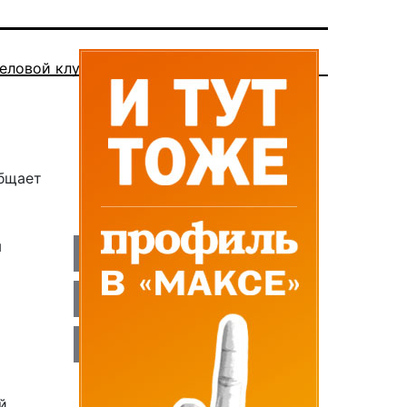
еловой клуб
общает
ы
й