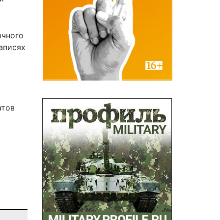
ичного
аписях
атов