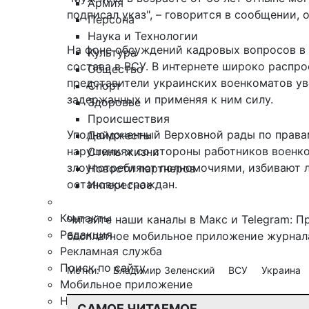
Армия
подписал указ", – говорится в сообщении, 
Персона
Наука и Технологии
На фоне обсуждений кадровых вопросов в
Культура
состава в ВСУ. В интернете широко распро
Общество
представители украинских военкоматов ув
Спорт
задержанных и применяя к ним силу.
Здоровье
Происшествия
Уполномоченный Верховной рады по права
Дайджесты
нарушениях со стороны работников военко
Стиль жизни
злоупотребляют полномочиями, избивают 
Новости партнеров
остановки граждан.
Интересное
Контакты
Читайте наши каналы в
Макс
и Telegram:
П
Редакция
бесплатное мобильное
приложение журнала
Рекламная служба
Поиск по сайту
Метки:
Владимир Зеленский
ВСУ
Украина
Мобильное приложение
Награды
САМОЕ ЧИТАЕМОЕ