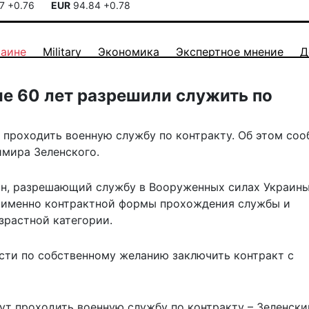
17
+0.76
EUR
94.84
+0.78
раине
Military
Экономика
Экспертное мнение
Д
е 60 лет разрешили служить по
 проходить военную службу по контракту. Об этом со
имира Зеленского.
он
, разрешающий службу в Вооруженных силах Украин
я именно контрактной формы прохождения службы и
зрастной категории.
ости по собственному желанию заключить контракт с
ут проходить военную службу по контракту – Зеленски