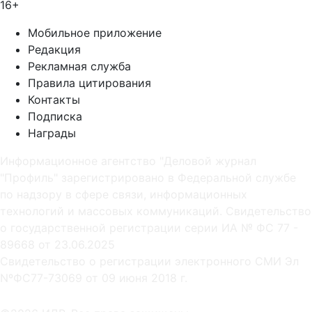
16+
Мобильное приложение
Редакция
Рекламная служба
Правила цитирования
Контакты
Подписка
Награды
Информационное агентство "Деловой журнал
"Профиль" зарегистрировано в Федеральной службе
по надзору в сфере связи, информационных
технологий и массовых коммуникаций. Свидетельство
о государственной регистрации серии ИА № ФС 77 -
89668 от 23.06.2025
Cвидетельство о регистрации электронного СМИ Эл
NºФС77-73069 от 09 июня 2018 г.