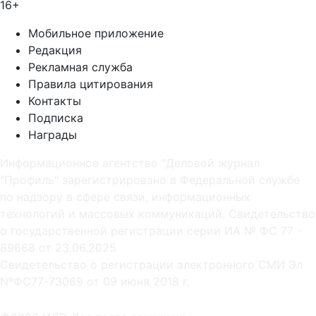
16+
Мобильное приложение
Редакция
Рекламная служба
Правила цитирования
Контакты
Подписка
Награды
Информационное агентство "Деловой журнал
"Профиль" зарегистрировано в Федеральной службе
по надзору в сфере связи, информационных
технологий и массовых коммуникаций. Свидетельство
о государственной регистрации серии ИА № ФС 77 -
89668 от 23.06.2025
Cвидетельство о регистрации электронного СМИ Эл
NºФС77-73069 от 09 июня 2018 г.