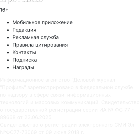
16+
Мобильное приложение
Редакция
Рекламная служба
Правила цитирования
Контакты
Подписка
Награды
Информационное агентство "Деловой журнал
"Профиль" зарегистрировано в Федеральной службе
по надзору в сфере связи, информационных
технологий и массовых коммуникаций. Свидетельство
о государственной регистрации серии ИА № ФС 77 -
89668 от 23.06.2025
Cвидетельство о регистрации электронного СМИ Эл
NºФС77-73069 от 09 июня 2018 г.