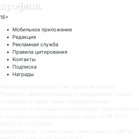
16+
Мобильное приложение
Редакция
Рекламная служба
Правила цитирования
Контакты
Подписка
Награды
Информационное агентство "Деловой журнал
"Профиль" зарегистрировано в Федеральной службе
по надзору в сфере связи, информационных
технологий и массовых коммуникаций. Свидетельство
о государственной регистрации серии ИА № ФС 77 -
89668 от 23.06.2025
Cвидетельство о регистрации электронного СМИ Эл
NºФС77-73069 от 09 июня 2018 г.