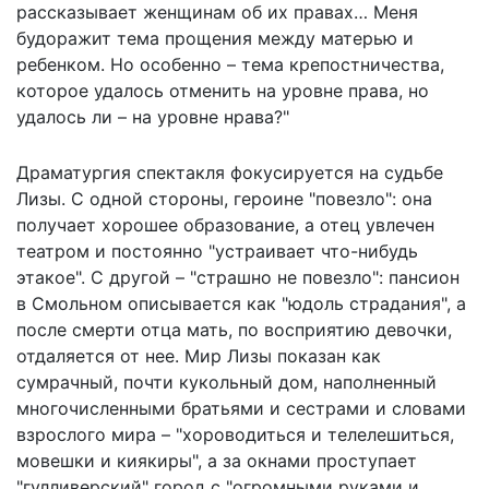
рассказывает женщинам об их правах… Меня
будоражит тема прощения между матерью и
ребенком. Но особенно – тема крепостничества,
которое удалось отменить на уровне права, но
удалось ли – на уровне нрава?"
Драматургия спектакля фокусируется на судьбе
Лизы. С одной стороны, героине "повезло": она
получает хорошее образование, а отец увлечен
театром и постоянно "устраивает что-нибудь
этакое". С другой – "страшно не повезло": пансион
в Смольном описывается как "юдоль страдания", а
после смерти отца мать, по восприятию девочки,
отдаляется от нее. Мир Лизы показан как
сумрачный, почти кукольный дом, наполненный
многочисленными братьями и сестрами и словами
взрослого мира – "хороводиться и телелешиться,
мовешки и киякиры", а за окнами проступает
"гулливерский" город с "огромными руками и