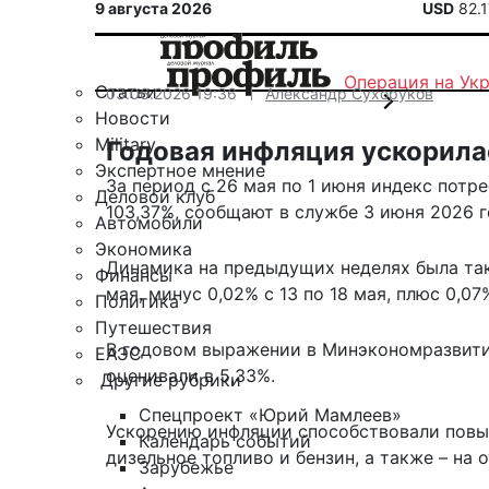
9 августа 2026
USD
82.
Операция на Ук
Статьи
03.06.2026 19:36
Александр Сухоруков
Новости
Military
Годовая инфляция ускорила
Экспертное мнение
За период с 26 мая по 1 июня индекс потре
Деловой клуб
103,37%, сообщают в службе 3 июня 2026 го
Автомобили
Экономика
Динамика
на предыдущих неделях была тако
Финансы
мая, минус 0,02% с 13 по 18 мая, плюс 0,07%
Политика
Путешествия
В годовом выражении в Минэкономразвити
ЕАЭС
оценивали в 5,33%
.
Другие рубрики
Спецпроект «Юрий Мамлеев»
Ускорению инфляции способствовали повыш
Календарь событий
дизельное топливо и бензин, а также – на
Зарубежье