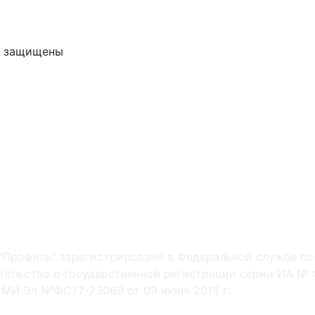
ва защищены
"Профиль" зарегистрировано в Федеральной службе по
ельство о государственной регистрации серии ИА № Ф
МИ Эл NºФС77-73069 от 09 июня 2018 г.