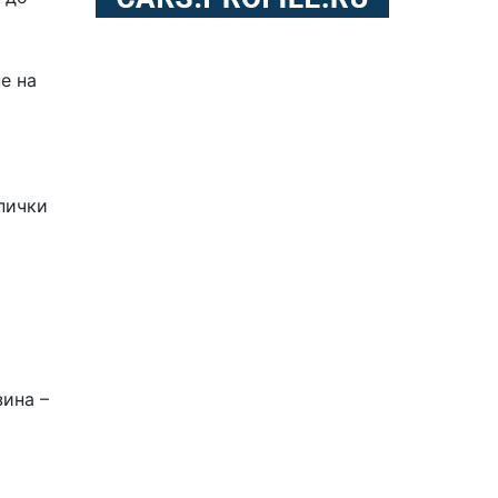
е на
пички
зина –