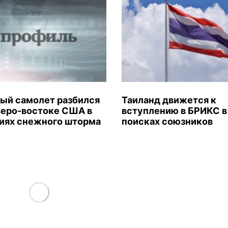
ый самолет разбился
Таиланд движется к
веро-востоке США в
вступлению в БРИКС в
иях снежного шторма
поисках союзников
Load More