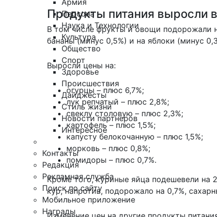
Армия
Продукты питания выросли в 
Персона
Наука и Технологии
В том числе фрукты и овощи подорожали на
Культура
бананы (минус 0,5%) и на яблоки (минус 0,3
Общество
Спорт
Выросли цены на:
Здоровье
Происшествия
огурцы – плюс 6,7%;
Дайджесты
лук репчатый – плюс 2,8%;
Стиль жизни
свеклу столовую – плюс 2,3%;
Новости партнеров
картофель – плюс 1,5%;
Интересное
капусту белокочанную – плюс 1,5%;
морковь – плюс 0,8%;
Контакты
помидоры – плюс 0,7%.
Редакция
Рекламная служба
Кроме того, куриные яйца подешевели на 2
Поиск по сайту
кур, напротив, подорожало на 0,7%, сахарн
Мобильное приложение
Награды
Изменение цен на другие продукты питания