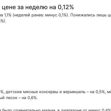
цене за неделю на 0,12%
 1,1% (неделей ранее: минус 0,1%). Понижались лишь ц
%).
%, детские мясные консервы и вермишель – на 0,5%, м
ый песок – на 0,6%.
 было сравнительно малым, в диапазоне от минус 0,4%