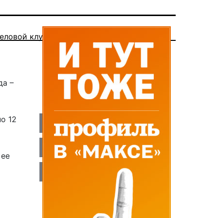
еловой клуб
да –
о 12
е
ее