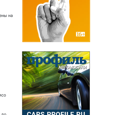
ены на
ясо
 до