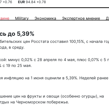
17
+0.76
EUR
94.84
+0.78
раине
Military
Экономика
Экспертное мнение
Д
сь до 5,39%
бительских цен Росстата составил 100,15%, с начала го
да, в среду.
й: минус 0,02% с 28 апреля по 4 мая, плюс 0,07% с 5 п
 с 19 по 25 мая.
я инфляцию на 1 июня
оценили
в 5,39%. Неделей ране
ение цен на фрукты и овощи (особенно огурцы), на
 отдых на Черноморском побережье.