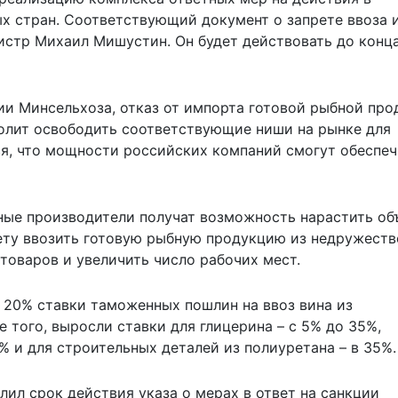
х стран. Соответствующий документ о запрете ввоза 
стр Михаил Мишустин. Он будет действовать до конц
ции Минсельхоза, отказ от импорта готовой рыбной пр
олит освободить соответствующие ниши на рынке для
я, что мощности российских компаний смогут обеспеч
ные производители получат возможность нарастить о
рету ввозить готовую рыбную продукцию из недружест
товаров и увеличить число рабочих мест.
о 20% ставки таможенных пошлин на ввоз вина из
 того, выросли ставки для глицерина – с 5% до 35%,
% и для строительных деталей из полиуретана – в 35%.
лил срок действия
указа о мерах в ответ на санкции