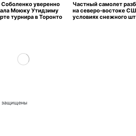
 Соболенко уверенно
Частный самолет раз
ала Моюку Утидзиму
на северо-востоке СШ
арте турнира в Торонто
условиях снежного ш
Load More
ва защищены