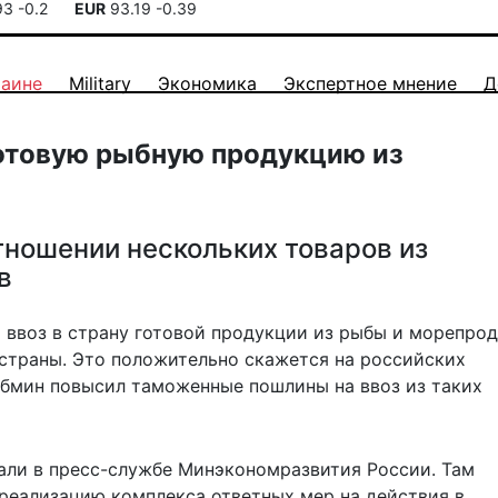
93
-0.2
EUR
93.19
-0.39
раине
Military
Экономика
Экспертное мнение
Д
готовую рыбную продукцию из
тношении нескольких товаров из
в
 ввоз в страну готовой продукции из рыбы и морепрод
страны. Это положительно скажется на российских
абмин повысил таможенные пошлины на ввоз из таких
али
в пресс-службе Минэкономразвития России. Там
реализацию комплекса ответных мер на действия в