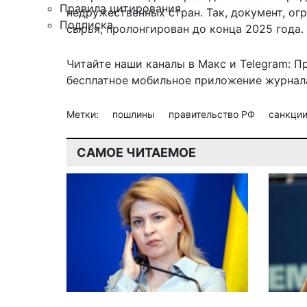
Правила цитирования
недружественных стран. Так, документ, о
Подписка
сырья, пролонгирован до конца 2025 года.
Читайте наши каналы в
Макс
и Telegram:
П
бесплатное мобильное
приложение журнала
Метки:
пошлины
правительство РФ
санкци
САМОЕ ЧИТАЕМОЕ