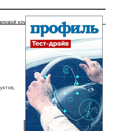
еловой клуб
уктов,