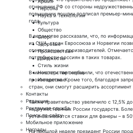
Армия
отношении РФ со стороны недружественны
Персона
повышении пошлин подписал премьер-мини
Наука и Технологии
года.
Культура
Общество
В ведомстве рассказали, что, по информа
Спорт
из США, стран Евросоюза и Норвегии позв
Здоровье
отечественных производителей. Отмечаетс
Происшествия
потребности россиян в таких товарах.
Дайджесты
Стиль жизни
Новости партнеров
В министерстве сообщили, что отечествен
Интересное
производства. Кроме того, благодаря зап
стран, они смогут расширить ассортимент 
Контакты
Редакция
Также правительство увеличило с 12,5% д
Рекламная служба
недружественных России государств. Более
Поиск по сайту
устанавливаются ставки для фанеры – в 50
Мобильное приложение
Награды
На прошлой неделе президент России
прод