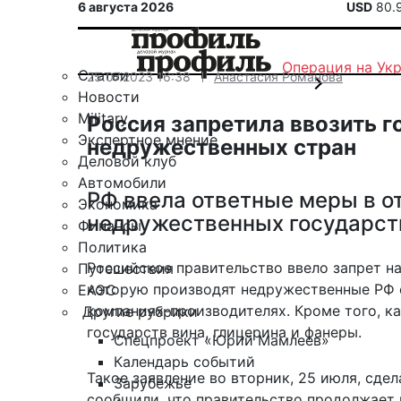
6 августа 2026
USD
80.
Операция на Ук
Статьи
25.07.2023 16:38
Анастасия Романова
Новости
Military
Россия запретила ввозить 
Экспертное мнение
недружественных стран
Деловой клуб
Автомобили
РФ ввела ответные меры в о
Экономика
недружественных государст
Финансы
Политика
Российское правительство ввело запрет на
Путешествия
которую производят недружественные РФ 
ЕАЭС
компаниях-производителях. Кроме того, к
Другие рубрики
государств вина, глицерина и фанеры.
Спецпроект «Юрий Мамлеев»
Календарь событий
Такое заявление во вторник, 25 июля,
сдел
Зарубежье
сообщили, что правительство продолжает 