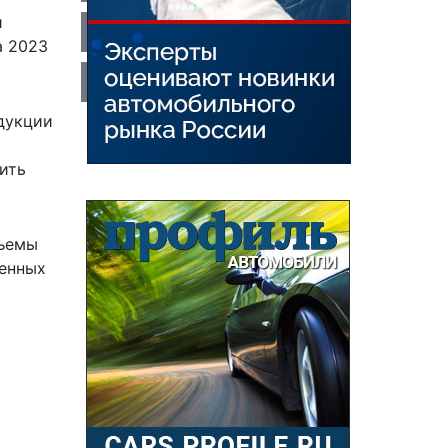
и
а 2023
одукции
ить
бъемы
венных