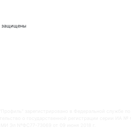
ва защищены
"Профиль" зарегистрировано в Федеральной службе по
ельство о государственной регистрации серии ИА № Ф
МИ Эл NºФС77-73069 от 09 июня 2018 г.