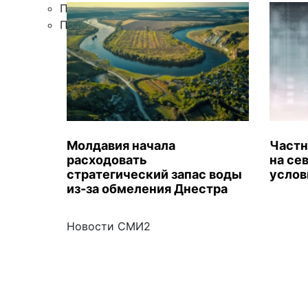
Правила цитирования
Подписка
Молдавия начала
Частн
расходовать
на се
стратегический запас воды
услов
из-за обмеления Днестра
Новости СМИ2