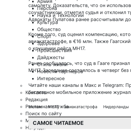
Армия
самолету. Доказательств, что он использов
Персона
соучастником, отметил судья и отклонил 
Наука и Технологии
Адвокаты Пулатова ранее рассчитывали до
Культура
Общество
Кроме того, суд оценил компенсацию, кот
Спорт
авиакатастрофе, в €16 млн. Также Гаагский
Здоровье
о крушении рейса MH17.
Происшествия
Дайджесты
Ранее сообщалось, что суд в Гааге
признал
Стиль жизни
MH17. Заседание состоялось в четверг без
Новости партнеров
Интересное
Читайте наши каналы в
Макс
и Telegram:
П
бесплатное мобильное
приложение журнала
Контакты
Редакция
Рекламная служба
Метки:
MH17
авиакатастрофа
Нидерланды
Поиск по сайту
Мобильное приложение
САМОЕ ЧИТАЕМОЕ
Награды