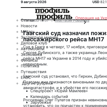
9 августа 2026
USD
82.
Операция на Ук
Статьи
17.11.2022 18:07
Анастасия Романова
Новости
Military
Гаагский суд назначил пож
Экспертное мнение
пассажирского рейса MH17
Деловой клуб
Суд в Гааге в четверг, 17 ноября, пригов
Автомобили
Сергея Дубинского, а также украинца Лео
Экономика
рейса MH17 на Украине в 2014 году и убий
Финансы
невиновным.
Политика
Путешествия
Гаагский суд установил, что Гиркин, Дуби
ЕАЭС
Поэтому они признаются виновными по дву
Другие рубрики
авиакатастрофе, и в убийстве его пассажи
Спецпроект «Юрий Мамлеев»
Календарь событий
Россиянин Олег Пулатов признан невиновны
Зарубежье
установить, что он причастен к применени