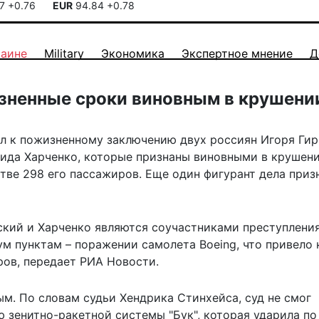
17
+0.76
EUR
94.84
+0.78
раине
Military
Экономика
Экспертное мнение
Д
изненные сроки виновным в крушени
орил к пожизненному заключению двух россиян Игоря Гир
нида Харченко, которые признаны виновными в крушен
стве 298 его пассажиров. Еще один фигурант дела приз
нский и Харченко являются соучастниками преступления
м пунктам – поражении самолета Boeing, что привело 
ров,
передает
РИА Новости.
м. По словам судьи Хендрика Стинхейса, суд не смог
ю зенитно-ракетной системы "Бук", которая ударила по