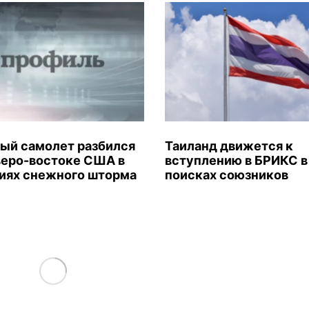
ый самолет разбился
Таиланд движется к
веро-востоке США в
вступлению в БРИКС в
иях снежного шторма
поисках союзников
Load More