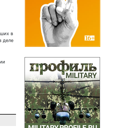
бших в
в деле
нии