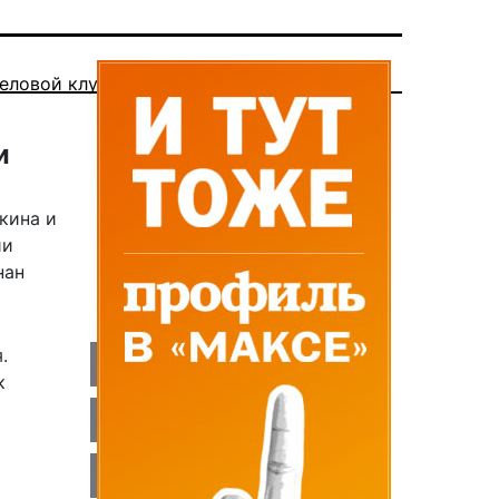
еловой клуб
и
кина и
ии
нан
.
к