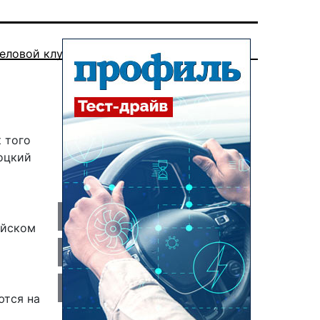
еловой клуб
 того
оцкий
ийском
ются на