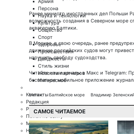
Армия
Персона
Ранее министр иностранных дел Польши Р
Наука и Технологии
возможность создания в Северном море сп
Культура
акваторию Балтики.
Общество
Спорт
В Москве, в свою очередь, ранее предупре
Здоровье
движение российских судов могут привест
Происшествия
нарушить свободу судоходства.
Дайджесты
Стиль жизни
Читайте наши каналы в
Макс
и Telegram:
П
Новости партнеров
бесплатное мобильное
приложение журнала
Интересное
Контакты
Метки:
Балтийское море
Владимир Зеленски
Редакция
Рекламная служба
САМОЕ ЧИТАЕМОЕ
Поиск по сайту
Мобильное приложение
Награды