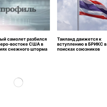
ый самолет разбился
Таиланд движется к
веро-востоке США в
вступлению в БРИКС в
иях снежного шторма
поисках союзников
Load More