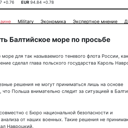
17
+0.76
EUR
94.84
+0.78
раине
Military
Экономика
Экспертное мнение
Д
ть Балтийское море по просьбе
море для так называемого теневого флота России, как
ление
сделал
глава польского государства Кароль Навр
езные решения не могут приниматься лишь на основе
, что Польша внимательно следит за ситуацией в Балт
 совместно с Бюро национальной безопасности и
 анализа от наших военных. Такие решения не принима
зал Навроцкий.