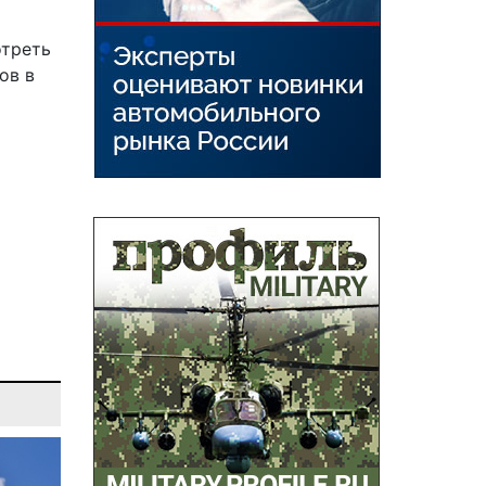
отреть
ов в