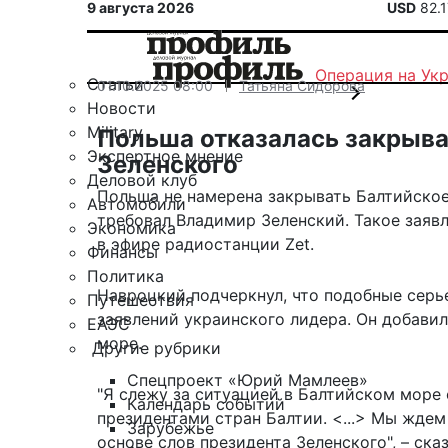
9 августа 2026
USD
82.
Операция на Ук
Статьи
01.10.2025 08:00
Татьяна Сидорова
Новости
Military
Польша отказалась закрыва
Экспертное мнение
Зеленского
Деловой клуб
Польша не намерена закрывать Балтийское 
Автомобили
требовал Владимир Зеленский. Такое заяв
Экономика
в эфире радиостанции Zet.
Финансы
Политика
Навроцкий подчеркнул, что подобные серь
Путешествия
заявлений украинского лидера. Он добавил
ЕАЭС
море.
Другие рубрики
Спецпроект «Юрий Мамлеев»
"Я слежу за ситуацией в Балтийском море
Календарь событий
президентами стран Балтии. <...> Мы ждем
Зарубежье
основе слов президента Зеленского", – ска