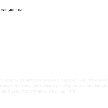
ва защищены
"Профиль" зарегистрировано в Федеральной службе по
ельство о государственной регистрации серии ИА № Ф
МИ Эл NºФС77-73069 от 09 июня 2018 г.