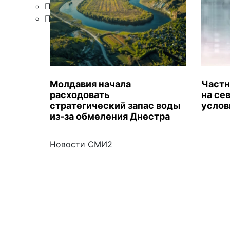
Правила цитирования
Подписка
Молдавия начала
Частн
расходовать
на се
стратегический запас воды
услов
из-за обмеления Днестра
Новости СМИ2