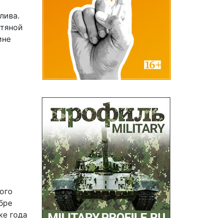
лива.
фтяной
ине
ого
бре
же года