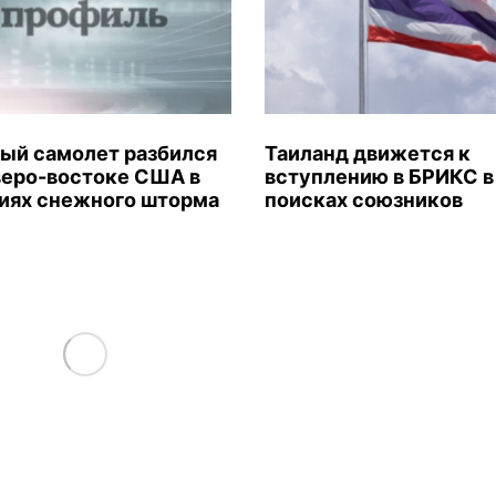
ый самолет разбился
Таиланд движется к
веро-востоке США в
вступлению в БРИКС в
иях снежного шторма
поисках союзников
Load More