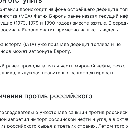
он отступить
ритании происходит на фоне острейшего дефицита топ
ентства (МЭА) Фатих Бироль ранее назвал текущий не
щих (1973, 1979 и 1990 годов) вместе взятые. В серед
еросина в Европе хватит примерно на шесть недель.
нспорта (IATA) уже признала дефицит топлива и не
ейсов может затронуть Европу.
ый ранее проходила пятая часть мировой нефти, резко
топливо, вынуждая правительства корректировать
ичения против российского
последовательно ужесточала санкции против российск
дон запретил импорт российской нефти и угля, а в октя
 из российского сырья в третьих странах. Летом того 