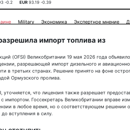
93
-0.2
EUR
93.19
-0.39
раине
Military
Экономика
Экспертное мнение
Д
разрешила импорт топлива из
ций (OFSI) Великобритании 19 мая 2026 года объявило
ицензии, разрешающей импорт дизельного и авиационно
ти в третьих странах. Решение принято на фоне остро
адой Ормузского пролива.
I, уточняется, что лицензия также разрешает предоста
 с импортом. Госсекретарь Великобритании вправе изм
ензии в любое время, но о соответствующем решении 
 до вступления в силу.