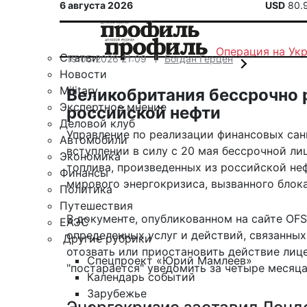
6 августа 2026
USD
80.
Операция на Ук
Статьи
19.05.2026 21:09
Богдан Герцен
Новости
Military
Великобритания бессрочно 
Экспертное мнение
российской нефти
Деловой клуб
Управление по реализации финансовых санк
Автомобили
вступлении в силу с 20 мая бессрочной л
Экономика
топлива, произведенных из российской неф
Финансы
мирового энергокризиса, вызванного блок
Политика
Путешествия
В документе,
опубликованном
на сайте OFS
ЕАЭС
определенных услуг и действий, связанных
Другие рубрики
отозвать или приостановить действие лиц
Спецпроект «Юрий Мамлеев»
"постарается" уведомить за четыре месяца
Календарь событий
Зарубежье