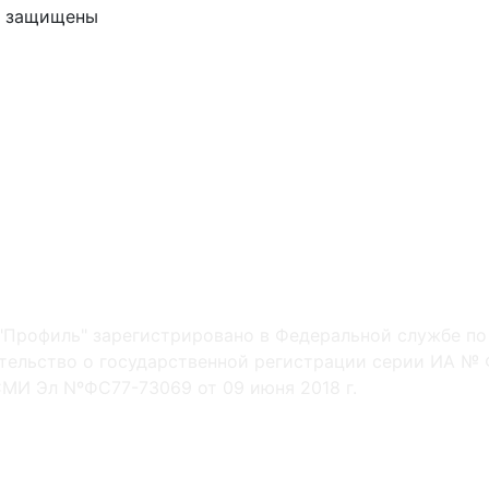
ва защищены
"Профиль" зарегистрировано в Федеральной службе по
ельство о государственной регистрации серии ИА № Ф
МИ Эл NºФС77-73069 от 09 июня 2018 г.