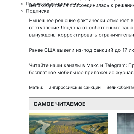
Правила цитирования
Великобритания присоединилась к решению
Подписка
Нынешнее решение фактически отменяет в
отступление Лондона от собственных санк
вынуждены корректировать ограничительн
Ранее США
вывели из-под санкций
до 17 и
Читайте наши каналы в
Макс
и Telegram:
П
бесплатное мобильное
приложение журнала
Метки:
антироссийские санкции
Великобрита
САМОЕ ЧИТАЕМОЕ