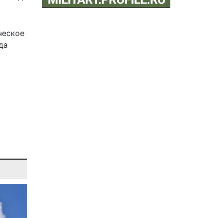
ческое
да