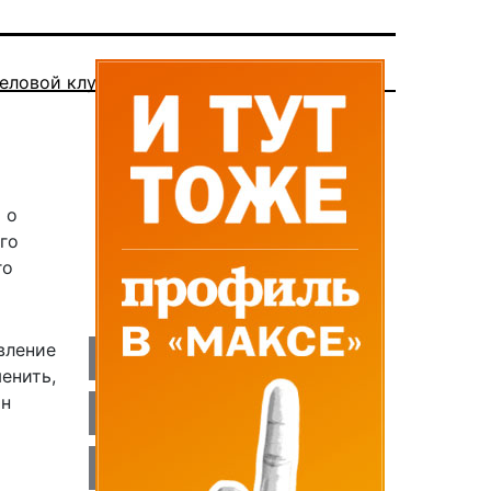
еловой клуб
 о
го
го
вление
енить,
он