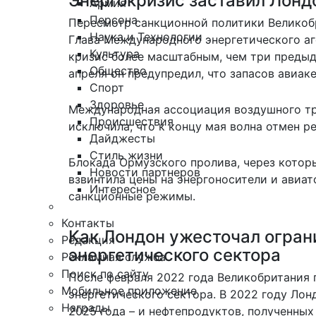
Энергокризис заставил Лонд
Армия
Персона
Пересмотр санкционной политики Великоб
Наука и Технологии
Глава Международного энергетического аг
Культура
кризис более масштабным, чем три предыду
Общество
апреля он предупредил, что запасов авиак
Спорт
Здоровье
Международная ассоциация воздушного тра
Происшествия
исключила, что к концу мая волна отмен р
Дайджесты
Стиль жизни
Блокада Ормузского пролива, через котор
Новости партнеров
взвинтила цены на энергоносители и авиа
Интересное
санкционные режимы.
Контакты
Как Лондон ужесточал огран
Редакция
энергетического сектора
Рекламная служба
Поиск по сайту
После февраля 2022 года Великобритания 
Мобильное приложение
энергетического сектора. В 2022 году Лон
Награды
2025 года – и нефтепродуктов, полученных