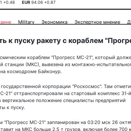
41
+0.48
EUR
94.06
+0.87
раине
Military
Экономика
Экспертное мнение
Д
ть к пуску ракету с кораблем "Прогр
космическим кораблем "Прогресс МС-21", который долж
й станции (МКС), вывезена из монтажно-испытательно
л на космодроме Байконур.
 государственной корпорации "Роскосмос". Там отмети
МС-21" оттранспортировали на стартовый комплекс 31-
в вертикальное положение специалисты предприятий
ы к пуску.
 "Прогресс МС-21" запланирован на 03:20 мск 26 октя
тавит на МКС больше 2,5 т грузов, включая более 700 