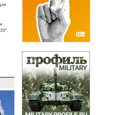
для
н
20"
.