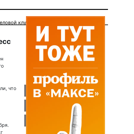
еловой клуб
есс
ен
го
ли, что
й
бря.
кг