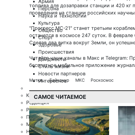
Армия
топлива для дозаправки станции и 420 кг 
Персона
проведения на станции российских научны
Наука и Технологии
Культура
"Прогресс МС-21" станет третьим кораблем
Общество
останется в космосе 247 суток. В феврале
Спорт
Сделав два витка вокруг Земли, он успешн
Здоровье
Происшествия
Читайте наши каналы в
Макс
и Telegram:
П
Дайджесты
бесплатное мобильное
приложение журнала
Стиль жизни
Новости партнеров
Метки:
Байконур
МКС
Роскосмос
Интересное
Контакты
САМОЕ ЧИТАЕМОЕ
Редакция
Рекламная служба
Поиск по сайту
Мобильное приложение
Награды