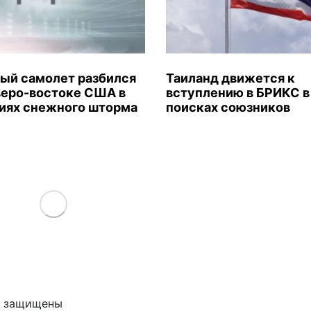
ый самолет разбился
Таиланд движется к
веро-востоке США в
вступлению в БРИКС в
иях снежного шторма
поисках союзников
Load More
ва защищены