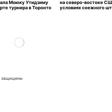
ала Моюку Утидзиму
на северо-востоке СШ
арте турнира в Торонто
условиях снежного ш
Load More
ва защищены