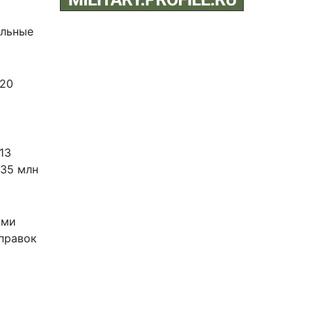
ельные
020
13
235 млн
ями
справок