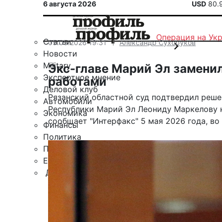
6 августа 2026
USD
80.
Операция на Ук
Статьи
05.05.2026 19:31
Александр Сухоруков
Новости
Military
Экс-главе Марий Эл замен
Экспертное мнение
работами
Деловой клуб
Рязанский областной суд подтвердил реше
Автомобили
Республики Марий Эл Леониду Маркелову н
Экономика
сообщает "Интерфакс" 5 мая 2026 года, во
Финансы
Политика
Путешествия
ЕАЭС
Другие рубрики
Спецпроект «Юрий Мамлеев»
Календарь событий
Зарубежье