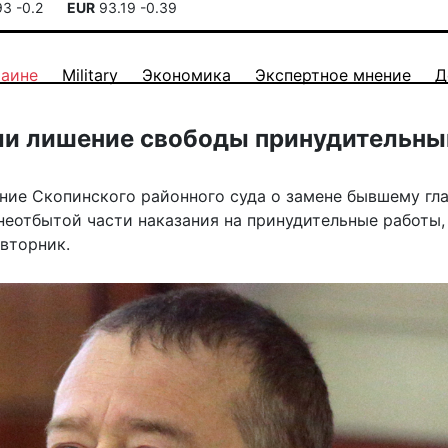
93
-0.2
EUR
93.19
-0.39
раине
Military
Экономика
Экспертное мнение
Д
или лишение свободы принудительн
ние Скопинского районного суда о замене бывшему гл
еотбытой части наказания на принудительные работы,
 вторник.