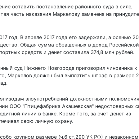
ние оставить постановление районного суда в силе,
тая часть наказания Маркелову заменена на принудит
17 год. В апреле 2017 года его задержали, а осенью 2
ущество. Общая сумма обращенных в доход Российской
ортных средств и денег составила 374,8 млн рублей.
онный суд Нижнего Новгорода приговорил чиновника к
го, Маркелов должен был выплатить штраф в размере 
ад.
 эпизодам злоупотреблений должностными полномочи
влении ООО "Птицефабрика Акашевская" недостоверных 
дитной линии в банке. Кроме того, за счет денег из
печивал свою личную охрану.
особо крупном размере (ч.6 ст.290 УК РФ) и незаконном