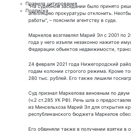
Правила цитирования
"На судебном заседании было принято реше
Подписка
апелляцию прокуратуры отклонить. Неотбы
работы", –
пояснили
агентству в суде.
Маркелов возглавлял Марий Эл с 2001 по 20
года у него изъяли незаконно нажитое им
Федерации объектов недвижимости, трансп
24 февраля 2021 года Нижегородский рай
годам колонии
строгого режима. Кроме то
280 тыс. рублей. Его также лишили госнагр
Суд признал Маркелова виновным по двум
(ч.2 ст.285 УК РФ). Речь шла о предоста
из Минсельхоза Марий Эл для открытия кре
республиканского бюджета Маркелов обес
Его обвиняли также в получении взятки в 