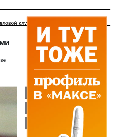
еловой клуб
ыми
аве