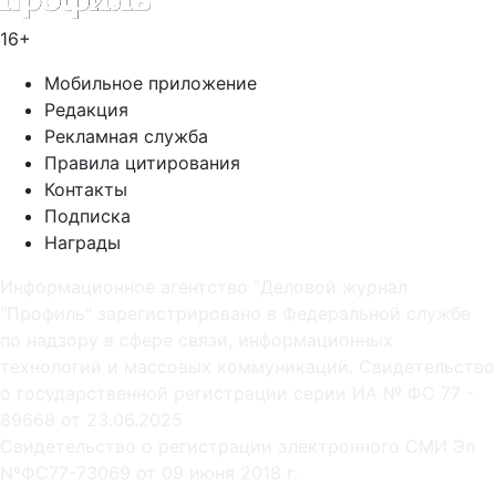
16+
Мобильное приложение
Редакция
Рекламная служба
Правила цитирования
Контакты
Подписка
Награды
Информационное агентство "Деловой журнал
"Профиль" зарегистрировано в Федеральной службе
по надзору в сфере связи, информационных
технологий и массовых коммуникаций. Свидетельство
о государственной регистрации серии ИА № ФС 77 -
89668 от 23.06.2025
Cвидетельство о регистрации электронного СМИ Эл
NºФС77-73069 от 09 июня 2018 г.