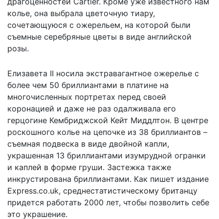
драгоценностей Cartier. Кроме уже известного нам
колье, она выбрала цветочную тиару,
сочетающуюся с ожерельем, на которой были
съемные серебряные цветы в виде английской
розы.
Елизавета II носила экстравагантное ожерелье с
более чем 50 бриллиантами в платине на
многочисленных портретах перед своей
коронацией и даже не раз одалживала его
герцогине Кембриджской Кейт Миддлтон. В центре
роскошного колье на цепочке из 38 бриллиантов –
съемная подвеска в ​​виде двойной капли,
украшенная 13 бриллиантами изумрудной огранки
и каплей в форме груши. Застежка также
инкрустирована бриллиантами. Как
пишет
издание
Express.co.uk, среднестатистическому британцу
придется работать 2000 лет, чтобы позволить себе
это украшение.