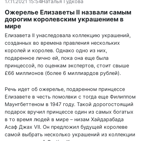
17.11.2021 15:54
Наталья Гудкова
Ожерелье Елизаветы II назвали самым
дорогим королевским украшением в
мире
Елизавета II унаследовала коллекцию украшений,
созданных во времена правления нескольких
королей и королев. Однако одно из них,
подаренное лично ей, пока она еще была
принцессой, по оценкам экспертов, стоит свыше
£66 миллионов (более 6 миллиардов рублей).
Речь идет об ожерелье, подаренном принцессе
Елизавете в честь помолвки с тогда еще Филиппом
Маунтбеттеном в 1947 году. Такой дорогостоящий
подарок вручил принцессе один из самых богатых
в то время людей в мире – низам Хайдарабада
Асаф Джах VII. Он предложил будущей королеве
самой выбрать несколько украшений из коллекции