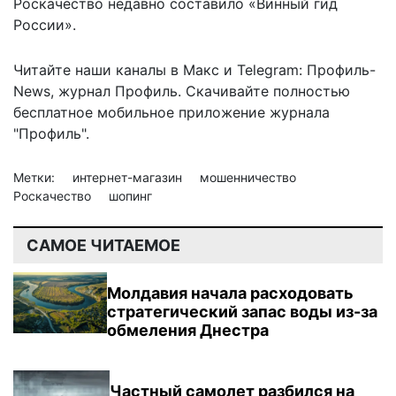
Роскачество недавно составило «Винный гид
России».
Читайте наши каналы в
Макс
и Telegram:
Профиль-
News
,
журнал Профиль
. Скачивайте полностью
бесплатное мобильное
приложение журнала
"Профиль".
Метки:
интернет-магазин
мошенничество
Роскачество
шопинг
САМОЕ ЧИТАЕМОЕ
Молдавия начала расходовать
стратегический запас воды из-за
обмеления Днестра
Частный самолет разбился на