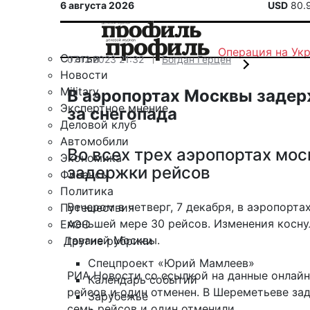
6 августа 2026
USD
80.
Операция на Ук
Статьи
07.12.2023 21:32
Богдан Герцен
Новости
Military
В аэропортах Москвы задер
Экспертное мнение
за снегопада
Деловой клуб
Автомобили
Во всех трех аэропортах мос
Экономика
задержки рейсов
Финансы
Политика
Вечером в четверг, 7 декабря, в аэропорт
Путешествия
меньшей мере 30 рейсов. Изменения косн
ЕАЭС
гаваней Москвы.
Другие рубрики
Спецпроект «Юрий Мамлеев»
РИА Новости со ссылкой на данные онлайн
Календарь событий
рейсов и один отменен. В Шереметьеве за
Зарубежье
семь рейсов и один отменили.