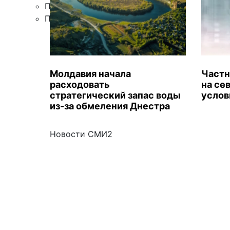
Правила цитирования
Подписка
Молдавия начала
Частн
расходовать
на се
стратегический запас воды
услов
из-за обмеления Днестра
Новости СМИ2