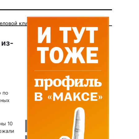
еловой клуб
 из-
о по
шных
ны 10
ержали