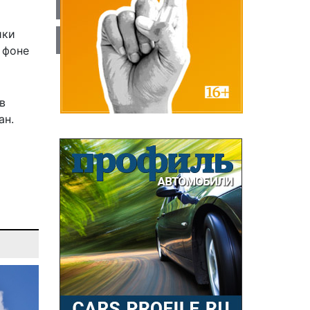
ики
 фоне
в
ан.