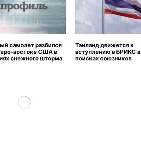
ый самолет разбился
Таиланд движется к
веро-востоке США в
вступлению в БРИКС в
иях снежного шторма
поисках союзников
Load More