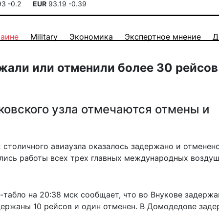
93
-0.2
EUR
93.19
-0.39
раине
Military
Экономика
Экспертное мнение
Д
жали или отменили более 30 рейсов
ковского узла отмечаются отмены и
ах столичного авиаузла оказалось задержано и отменен
улись работы всех трех главных международных возду
-табло на 20:38 мск
сообщает
, что во Внукове задержа
держаны 10 рейсов и один отменен. В Домодедове зад