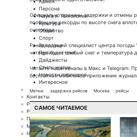
Армия
Персона
Официально причины задержки и отмены р
Наука и Технологии
пообещали
рекорды по высоте снега вплоть
Культура
снегопада.
Общество
Спорт
Здоровье
Ранее ведущий специалист центра погоды "
Происшествия
четверг будет слабый снег и температура д
Дайджесты
Стиль жизни
Читайте наши каналы в
Макс
и Telegram:
П
Новости партнеров
бесплатное мобильное
приложение журнала
Интересное
Метки:
задержка рейсов
Москва
рейсы
Контакты
Редакция
САМОЕ ЧИТАЕМОЕ
Рекламная служба
Поиск по сайту
Мобильное приложение
Награды