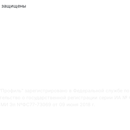
ва защищены
"Профиль" зарегистрировано в Федеральной службе по
ельство о государственной регистрации серии ИА № Ф
МИ Эл NºФС77-73069 от 09 июня 2018 г.