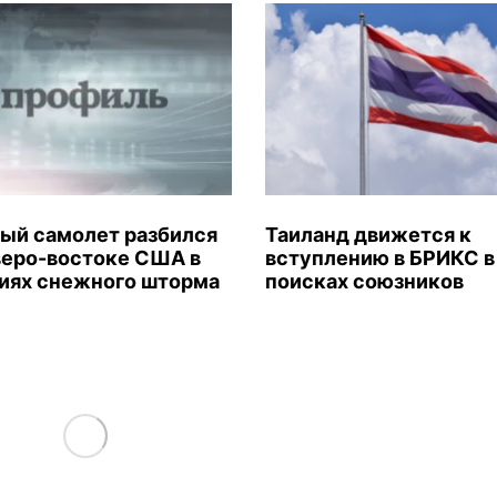
ый самолет разбился
Таиланд движется к
веро-востоке США в
вступлению в БРИКС в
иях снежного шторма
поисках союзников
Load More