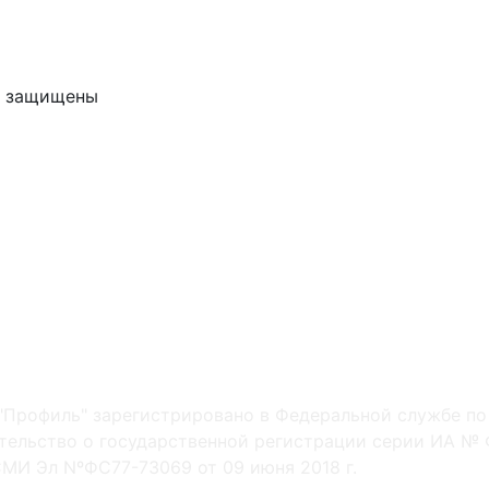
ва защищены
"Профиль" зарегистрировано в Федеральной службе по
ельство о государственной регистрации серии ИА № Ф
МИ Эл NºФС77-73069 от 09 июня 2018 г.