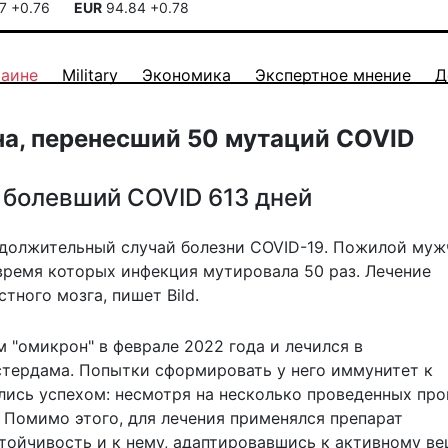
17
+0.76
EUR
94.84
+0.78
раине
Military
Экономика
Экспертное мнение
Д
а, перенесший 50 мутаций COVID
 болевший COVID 613 дней
должительный случай болезни COVID-19. Пожилой муж
 время которых инфекция мутировала 50 раз. Лечение
ного мозга, пишет Bild.
м "омикрон"
в феврале 2022 года и лечился в
тердама. Попытки сформировать у него иммунитет к
лись успехом: несмотря на несколько проведенных про
. Помимо этого, для лечения применялся препарат
стойчивость и к нему, адаптировавшись к активному в