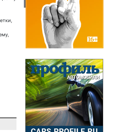
етки,
ему,