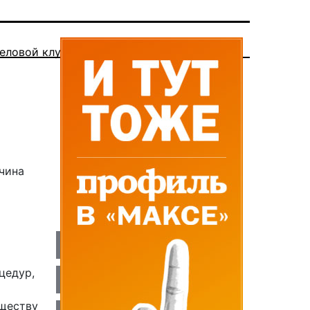
еловой клуб
чина
цедур,
еществу