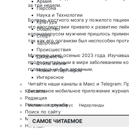
Армия
за три недели.
Персона
Наука и Технологии
Болезнь костного мозга у пожилого пациен
Культура
что впоследствии привело к развитию лейк
Общество
коронавирусом мужчине пришлось примен
Спорт
так как его организм был неспособен прот
Здоровье
Происшествия
Мужчина умер осенью 2023 года. Изучавши
Дайджесты
продолжительным в мире заболеванием ко
Стиль жизни
голландца не был заразным.
Новости партнеров
Интересное
Читайте наши каналы в
Макс
и Telegram:
П
бесплатное мобильное
приложение журнала
Контакты
Редакция
Рекламная служба
Метки:
коронавирус
Нидерланды
Поиск по сайту
Мобильное приложение
САМОЕ ЧИТАЕМОЕ
Награды