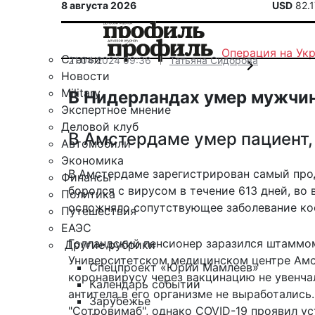
8 августа 2026
USD
82.
Операция на Ук
Статьи
21.04.2024 09:36
Татьяна Сидорова
Новости
Military
В Нидерландах умер мужчин
Экспертное мнение
Деловой клуб
В Амстердаме умер пациент,
Автомобили
Экономика
В Амстердаме зарегистрирован самый про
Финансы
боролся с вирусом в течение 613 дней, во
Политика
осложняло сопутствующее заболевание кост
Путешествия
ЕАЭС
Голландский пенсионер заразился штаммо
Другие рубрики
Университетском медицинском центре Амс
Спецпроект «Юрий Мамлеев»
коронавирусу через вакцинацию не увенча
Календарь событий
антитела в его организме не выработались
Зарубежье
"Сотровимаб", однако COVID-19 проявил у