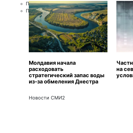
Правила цитирования
Подписка
Молдавия начала
Частн
расходовать
на се
стратегический запас воды
услов
из-за обмеления Днестра
Новости СМИ2