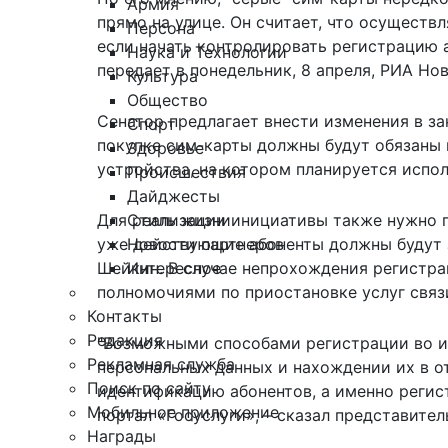
Армия
прямо на улице. Он считает, что осуществ
Персона
если начать
контролировать регистрацию 
Наука и Технологии
передает в понедельник, 8 апреля, РИА Но
Культура
Общество
Сенатор предлагает внести изменения в зак
Спорт
покупке сим-карты должны будут обязаны 
Здоровье
устройства, на котором планируется испол
Происшествия
Дайджесты
Стиль жизни
Для реализации инициативы также нужно п
Новости партнеров
уже действующие абоненты должны будут 
Интересное
Шейкин. В случае непрохождения регистра
полномочиями по приостановке услуг связи
Контакты
Редакция
"Возможными способами регистрации во и
Рекламная служба
персональных данных и нахождении их в 
Поиск по сайту
идентификацию абонентов, а именно регис
Мобильное приложение
портал «Госуслуги», – сказал представител
Награды