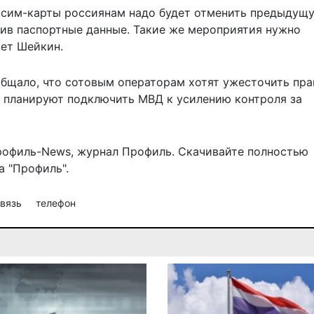
и сим-карты россиянам надо будет отменить предыдущ
див паспортные данные. Такие же мероприятия нужно
ает Шейкин.
общало, что сотовым операторам хотят
ужесточить пра
и планируют подключить МВД к усилению контроля за
рофиль-News
,
журнал Профиль
. Скачивайте полностью
 "Профиль".
связь
телефон