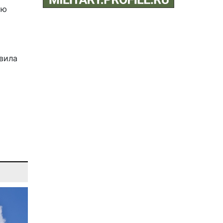
ую
вила