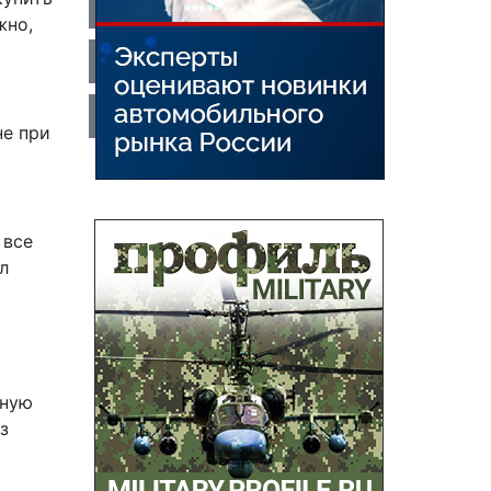
жно,
не при
 все
л
нную
з