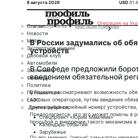
8 августа 2026
USD
81.
Операция на Ук
Статьи
08.04.2024 14:59
Анастасия Романова
Новости
Military
В России задумались об об
Экспертное мнение
устройств
Деловой клуб
Автомобили
В Совфеде предложили борот
Экономика
введением обязательной ре
Финансы
Политика
В России рассматривают возможность обя
Путешествия
сотовых операторов, путем введения обяза
ЕАЭС
(уникальный серийный номер) устройства, 
Другие рубрики
Предполагается, что это может помочь в р
Спецпроект «Юрий Мамлеев»
просьбой о внедрении такого механизма в
Календарь событий
Зарубежье
По его мнению, "серые" сим-карты нередко