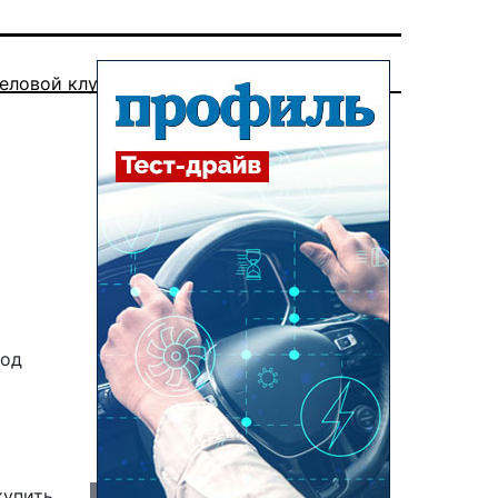
еловой клуб
код
купить