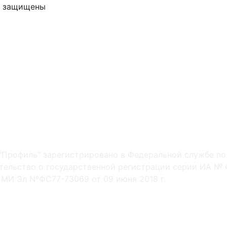
ва защищены
"Профиль" зарегистрировано в Федеральной службе по
ельство о государственной регистрации серии ИА № Ф
МИ Эл NºФС77-73069 от 09 июня 2018 г.