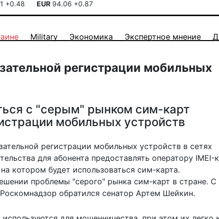
41
+0.48
EUR
94.06
+0.87
раине
Military
Экономика
Экспертное мнение
Д
язательной регистрации мобильных
ься с "серым" рынком сим-карт
гистрации мобильных устройств
зательной регистрации мобильных устройств в сетях
тельства для абонента предоставлять оператору IMEI-
на котором будет использоваться сим-карта.
ешении проблемы "серого" рынка сим-карт в стране. С
 Роскомнадзор обратился сенатор Артем Шейкин.
 используются для мошенничества, при этом их легко 