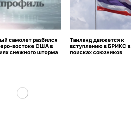
ый самолет разбился
Таиланд движется к
веро-востоке США в
вступлению в БРИКС в
иях снежного шторма
поисках союзников
Load More