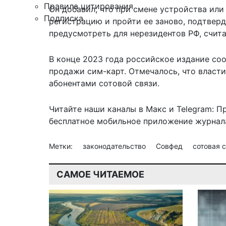
Правила цитирования
Он добавил, что при смене устройства ил
Подписка
регистрацию и пройти ее заново, подтвер
предусмотреть для нерезидентов РФ, счит
В конце 2023 года российское издание со
продажи сим-карт. Отмечалось, что власт
абонентами сотовой связи.
Читайте наши каналы в
Макс
и Telegram:
П
бесплатное мобильное
приложение журнала
Метки:
законодательство
Совфед
сотовая 
САМОЕ ЧИТАЕМОЕ