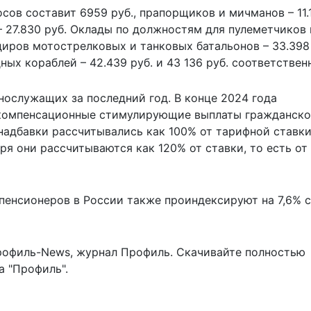
сов составит 6959 руб., прапорщиков и мичманов – 11.
– 27.830 руб. Оклады по должностям для пулеметчиков 
диров мотострелковых и танковых батальонов – 33.398 
ых кораблей – 42.439 руб. и 43 136 руб. соответствен
нослужащих за последний год. В конце 2024 года
 компенсационные стимулирующие выплаты гражданск
надбавки рассчитывались как 100% от тарифной ставки
варя они рассчитываются как 120% от ставки, то есть от
 пенсионеров в России
также проиндексируют на 7,6%
с
рофиль-News
,
журнал Профиль
. Скачивайте полностью
 "Профиль".