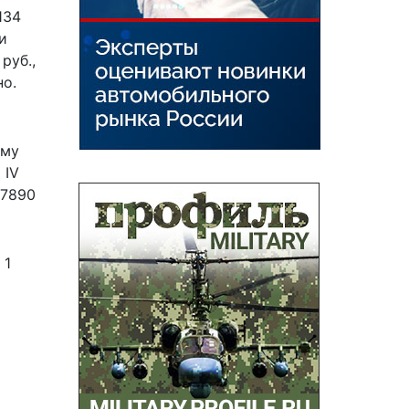
134
и
руб.,
но.
ому
 IV
 7890
 1