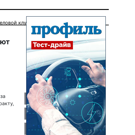
еловой клуб
уют
ы
аза
ракту,