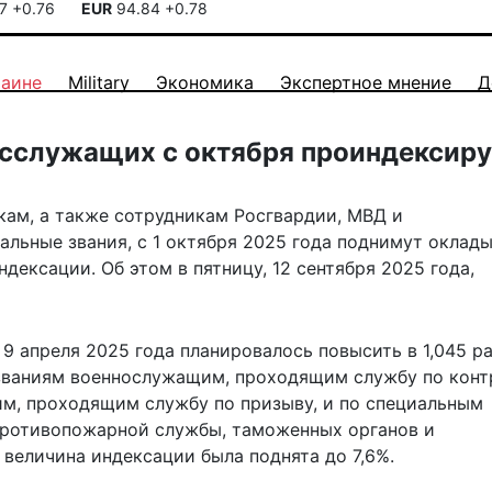
17
+0.76
EUR
94.84
+0.78
раине
Military
Экономика
Экспертное мнение
Д
осслужащих с октября проиндексир
ам, а также сотрудникам Росгвардии, МВД и
ьные звания, с 1 октября 2025 года поднимут оклад
дексации. Об этом в пятницу, 12 сентября 2025 года,
9 апреля 2025 года планировалось повысить в 1,045 р
званиям военнослужащим, проходящим службу по конт
м, проходящим службу по призыву, и по специальным
противопожарной службы, таможенных органов и
величина индексации была поднята до 7,6%.