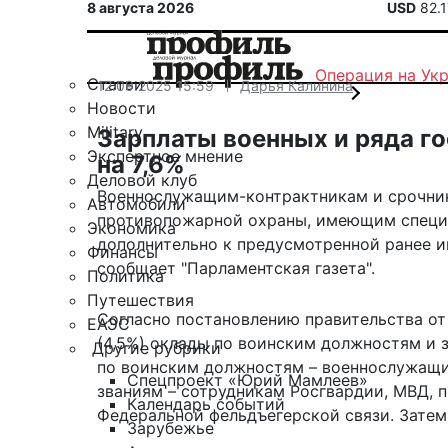
8 августа 2026
USD
82.
Операция на Ук
Статьи
12.09.2025 15:59
Дарья Калинина
Новости
Military
Зарплаты военных и ряда г
Экспертное мнение
на 7,6%
Деловой клуб
Военнослужащим-контрактникам и срочник
Автомобили
противопожарной охраны, имеющим специал
Экономика
дополнительно к предусмотренной ранее ин
Финансы
сообщает
"Парламентская газета".
Политика
Путешествия
Согласно постановлению правительства от 
ЕАЭС
(4,5%) оклады по воинским должностям и 
Другие рубрики
по воинским должностям – военнослужащи
Спецпроект «Юрий Мамлеев»
званиям – сотрудникам Росгвардии, МВД, 
Календарь событий
Федеральной фельдъегерской связи. Затем 
Зарубежье