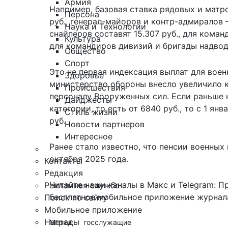
Армия
Например, базовая ставка рядовых и матро
Персона
руб., генерал-майоров и контр-адмиралов 
Наука и Технологии
снайперов составят 15.307 руб., для коман
Культура
для командиров дивизий и бригады надводн
Общество
Спорт
Это не первая индексация выплат для воен
Здоровье
министерство обороны внесло увеличило
Происшествия
персоналу Вооруженных сил. Если раньше 
Дайджесты
категории, то есть от 6840 руб., то с 1 ян
Стиль жизни
руб.
Новости партнеров
Интересное
Ранее стало известно, что пенсии военных
октября 2025 года.
Контакты
Редакция
Читайте наши каналы в
Макс
и Telegram:
П
Рекламная служба
бесплатное мобильное
приложение журнала
Поиск по сайту
Мобильное приложение
Награды
Метки:
госслужащие