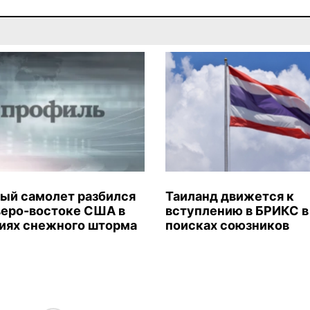
ый самолет разбился
Таиланд движется к
веро-востоке США в
вступлению в БРИКС в
иях снежного шторма
поисках союзников