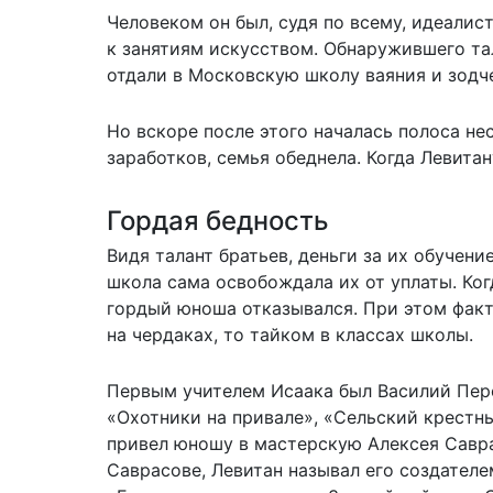
Человеком он был, судя по всему, идеали
к занятиям искусством. Обнаружившего та
отдали в Московскую школу ваяния и зодче
Но вскоре после этого началась полоса не
заработков, семья обеднела. Когда Левитан
Гордая бедность
Видя талант братьев, деньги за их обучен
школа сама освобождала их от уплаты. Ког
гордый юноша отказывался. При этом факти
на чердаках, то тайком в классах школы.
Первым учителем Исаака был Василий Пер
«Охотники на привале», «Сельский крестны
привел юношу в мастерскую Алексея Савра
Саврасове, Левитан называл его создателе