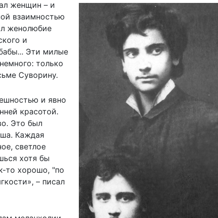
ал женщин – и
лной взаимностью
тал женолюбие
ского и
бабы... Эти милые
немного: только
сьме Суворину.
нешностью и явно
нней красотой.
о. Это был
уша. Каждая
ое, светлое
шься хотя бы
к-то хорошо, "по
гкости», – писал
пам меланхолии,