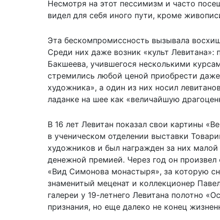
Несмотря на этот пессимизм и часто посе
видел для себя иного пути, кроме живопис
Эта бескомпромиссность вызывала восхищ
Среди них даже возник «культ Левитана»:
Бакшеева, учившегося несколькими курса
стремились любой ценой приобрести даже
художника», а один из них носил левитан
ладанке на шее как «величайшую драгоцен
В 16 лет Левитан показал свои картины «В
в ученическом отделении выставки Товар
художников и был награжден за них малой
денежной премией. Через год он произвел
«Вид Симонова монастыря», за которую сно
знаменитый меценат и коллекционер Павел
галереи у 19-летнего Левитана полотно «О
признания, но еще далеко не конец жизнен