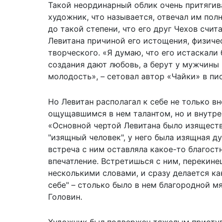
Такой неординарный облик очень притягив
художник, что называется, отвечал им по
до такой степени, что его друг Чехов счи
Левитана причиной его истощения, физиче
творческого. «Я думаю, что его истаскали 
создания дают любовь, а берут у мужчины 
молодость», – сетовал автор «Чайки» в пи
Но Левитан располагал к себе не только в
ощущавшимся в нем талантом, но и внутре
«Основной чертой Левитана было изяществ
"изящный человек", у него была изящная д
встреча с ним оставляла какое-то благостн
впечатление. Встретишься с ним, перекине
несколькими словами, и сразу делается ка
себе" – столько было в нем благородной мя
Головин.
Художник был подвержен тяжелым присту