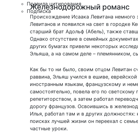
Правила цитирования
Железнодорожный романс
Подписка
Происхождение Исаака Левитана немного з
Левитанов и появился на свет в городке К
старший брат Адольф (Абель), также ставш
Однако отсутствие в семейных документах
других бумагах привели некоторых исслед
Эльяша, а на самом деле – племянником, с
Как бы то ни было, своим отцом Левитан с
раввина, Эльяш учился в ешиве, еврейской
иностранным языкам, французскому и нем
самостоятельно, повела его по светскому 
репетиторством, а затем работал перевод
дорогу французов. Освоившись в железнод
Илья, работал там и в других должностях: 
поисках лучшей жизни он переехал с семье
частные уроки.