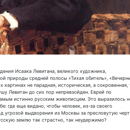
ждения Исаака Левитана, великого художника,
ой природы средней полосы «Тихая обитель», «Вечерн
х картинах не парадная, историческая, а сокровенная,
ушу Левитан до сих пор непревзойден. Еврей по
самым истинно русским живописцем. Это выразилось н
бе: где еще видано, чтобы человек, из-за своего
д угрозой выдворения из Москвы за пресловутую черт
усскую землю так страстно, так неудержимо?