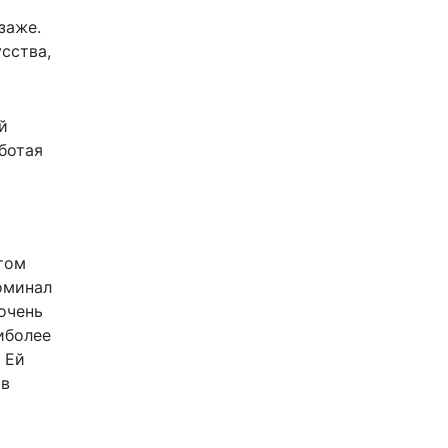
заже.
сства,
й
ботая
том
оминал
очень
иболее
 Ей
 в