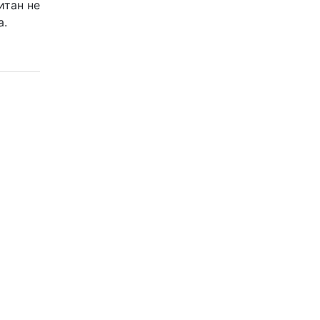
итан не
а.