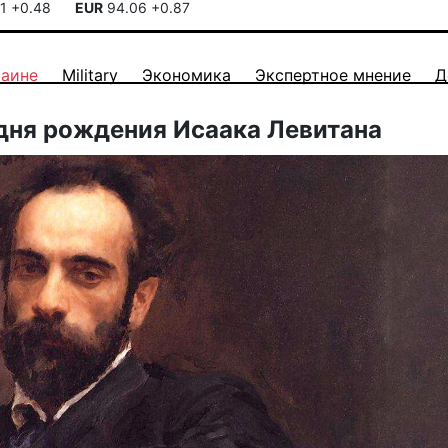
41
+0.48
EUR
94.06
+0.87
раине
Military
Экономика
Экспертное мнение
Д
 дня рождения Исаака Левитана