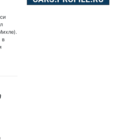
аси
ыл
Михле).
 в
м
а
а