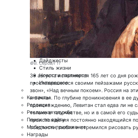
Армия
Персона
Наука и Технологии
Культура
Общество
Спорт
Здоровье
Происшествия
Дайджесты
©В. Серов/ГТГ
Стиль жизни
Новости партнеров
30 августа исполняется 165 лет со дня ро
Интересное
прославившегося своими пейзажами русск
звон», «Над вечным покоем». Россия на эти
Контакты
и вечная. По глубине проникновения в ее д
Редакция
происхождению, Левитан стал едва ли не 
Рекламная служба
только в творчестве, но и в самой его судь
Поиск по сайту
происхождения постоянно находящийся по
Мобильное приложение
оседлости, любил и стремился рисовать р
Награды