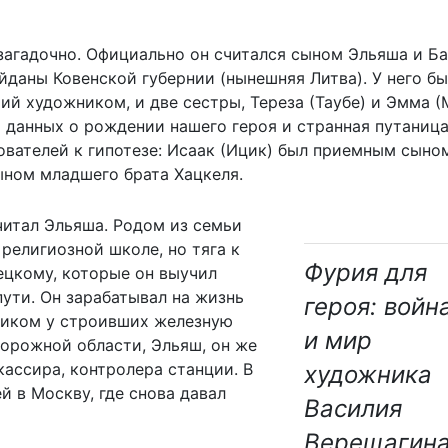
агадочно. Официально он считался сыном Эльяша и Б
ейданы Ковенской губернии (нынешняя Литва). У него б
ий художником, и две сестры, Тереза (Таубе) и Эмма (
 данных о рождении нашего героя и странная путаница
ователей к гипотезе: Исаак (Ицик) был приемным сыно
ыном младшего брата Хацкеля.
читал Эльяша. Родом из семьи
 религиозной школе, но тяга к
Фурия для
ецкому, которые он выучил
пути. Он зарабатывал на жизнь
героя: войн
чиком у строивших железную
и мир
орожной области, Эльяш, он же
кассира, контролера станции. В
художника
й в Москву, где снова давал
Василия
Верещагин