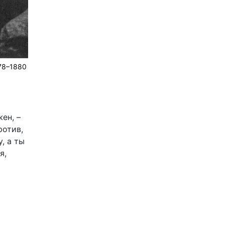
878–1880
ен, –
ротив,
, а ты
я,