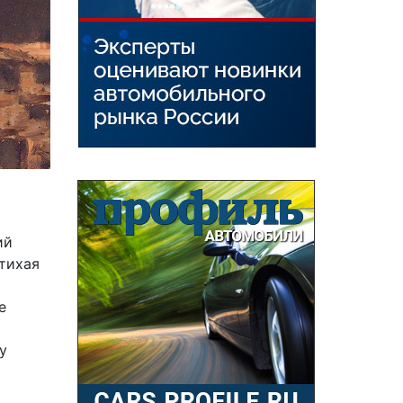
ий
 тихая
е
у