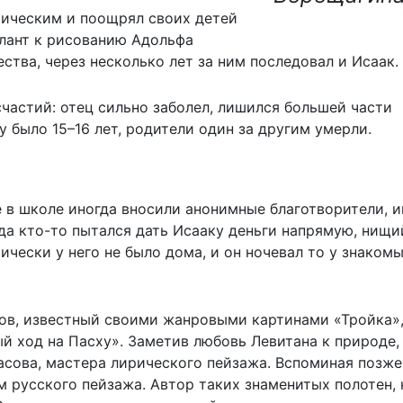
стическим и поощрял своих детей
лант к рисованию Адольфа
ства, через несколько лет за ним последовал и Исаак.
счастий: отец сильно заболел, лишился большей части
у было 15–16 лет, родители один за другим умерли.
ие в школе иногда вносили анонимные благотворители, и
да кто-то пытался дать Исааку деньги напрямую, нищи
чески у него не было дома, и он ночевал то у знакомы
ов, известный своими жанровыми картинами «Тройка»
й ход на Пасху». Заметив любовь Левитана к природе,
сова, мастера лирического пейзажа. Вспоминая позже
м русского пейзажа. Автор таких знаменитых полотен, 