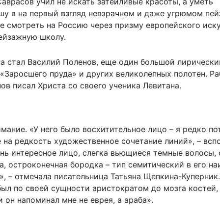
аврасов учил не искать затейливые красоты, а уметь
душу в на первый взгляд невзрачном и даже угрюмом пей
не смотреть на Россию через призму европейского иску
ейзажную школу.
а стал Василий Поленов, еще один большой лирически
«Заросшего пруда» и других великолепных полотен. Ра
ов писал Христа со своего ученика Левитана.
мание. «У него было восхитительное лицо – я редко по
е на редкость художественное сочетание линий», – всп
нь интересное лицо, слегка вьющиеся темные волосы, 
а, остроконечная бородка – тип семитический в его на
, – отмечала писательница Татьяна Щепкина-Куперник.
был по своей сущности аристократом до мозга костей,
он напоминал мне не еврея, а араба».