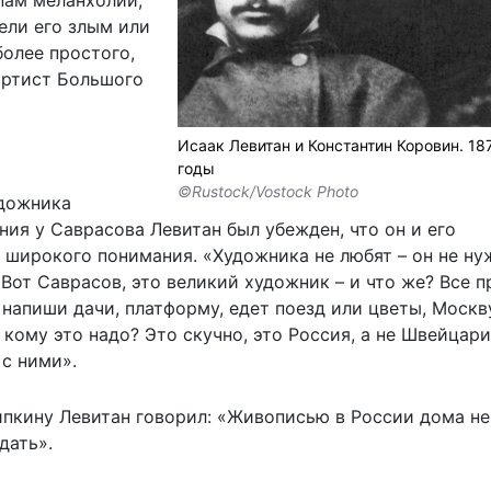
ели его злым или
более простого,
артист Большого
Исаак Левитан и Константин Коровин. 1
годы
©Rustock/Vostock Photo
удожника
ния у Саврасова Левитан был убежден, что он и его
широкого понимания. «Художника не любят – он не нуж
Вот Саврасов, это великий художник – и что же? Все п
 напиши дачи, платформу, едет поезд или цветы, Москву
кому это надо? Это скучно, это Россия, а не Швейцари
 с ними».
ипкину Левитан говорил: «Живописью в России дома не
дать».