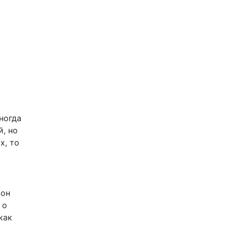
ногда
й, но
х, то
,
 он
 о
как