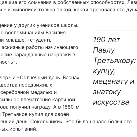
щавшие его сомнения в собственных способностях, Лев
и – и живописи только такой, какой требовала его душ
ение у других учеников школы.
 по воспоминаниям Василия
190 лет
ми младше, «студенты
 эскизные работы начинающего
Павлу
овские карандашные наброски в
Третьякову:
ность».
купцу,
ечер» и «Солнечный день. Весна»
меценату и
ищества передвижных
знатоку
 серебряной медалью и
 сильное впечатление картиной
искусства
ва получил награду. А в 1880-м
 Третьяков купил для своей
сенний день. Сокольники». Это было начало большого
ных испытаний.