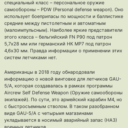
специальный класс – персональное оружие
самообороны – PDW (Personal defense weapon). Оно
использует боеприпасы по мощности и баллистике
средние между пистолетным и автоматным
(малоимпульсным). Наиболее яркие представители
этого класса – бельгийский FN Р90 под патрон
5,7х28 мм или германский НК МР7 под патрон
4,6х30 мм. Правда информации о применении этих
систем летчиками нет.
Американцы в 2018 году обнародовали
информацию о новой винтовке для летчиков GAU-
5/A, которая создавалась в рамках программы
Aircrew Self Defense Weapon (Оружие самообороны
экипажей). По сути, это армейский карабин М4, но
с быстросъемным стволом. В таком разобранном
виде GAU-5/A с четырьмя магазинами
укладывается в носимый аварийный запас (НАЗ)
военных летчиков.