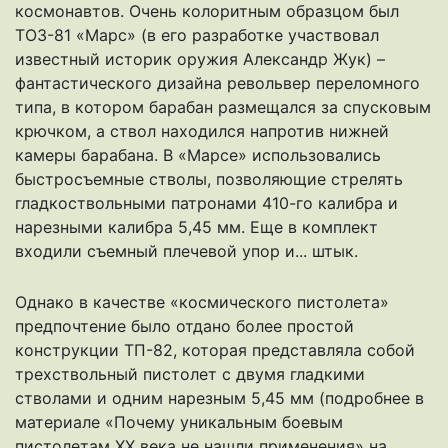
космонавтов. Очень колоритным образцом был
ТОЗ-81 «Марс» (в его разработке участвовал
известный историк оружия Александр Жук) –
фантастического дизайна револьвер переломного
типа, в котором барабан размещался за спусковым
крючком, а ствол находился напротив нижней
камеры барабана. В «Марсе» использовались
быстросъемные стволы, позволяющие стрелять
гладкоствольными патронами 410-го калибра и
нарезными калибра 5,45 мм. Еще в комплект
входили съемный плечевой упор и... штык.
Однако в качестве «космического пистолета»
предпочтение было отдано более простой
конструкции ТП-82, которая представляла собой
трехствольный пистолет с двумя гладкими
стволами и одним нарезным 5,45 мм (подробнее в
материале «Почему уникальным боевым
пистолетам ХХ века не нашли применения» на