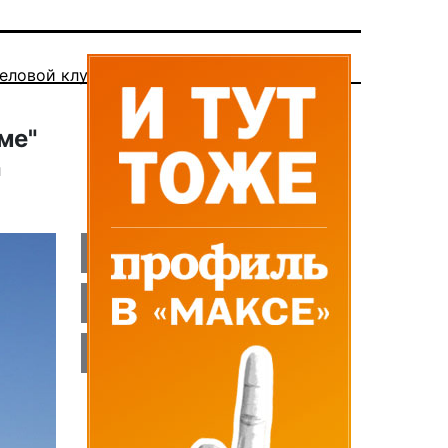
еловой клуб
ме"
л