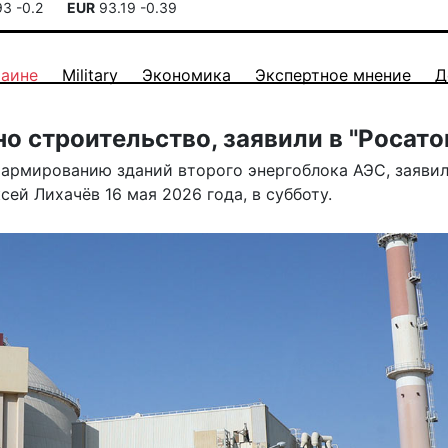
93
-0.2
EUR
93.19
-0.39
раине
Military
Экономика
Экспертное мнение
Д
о строительство, заявили в "Росато
армированию зданий второго энергоблока АЭС, заяви
ей Лихачёв 16 мая 2026 года, в субботу.