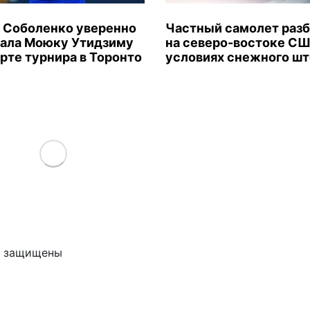
 Соболенко уверенно
Частный самолет раз
ала Моюку Утидзиму
на северо-востоке СШ
арте турнира в Торонто
условиях снежного ш
Load More
ва защищены