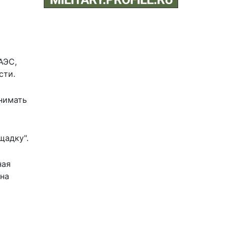
АЭС,
сти.
нимать
ощадку
".
ная
 на