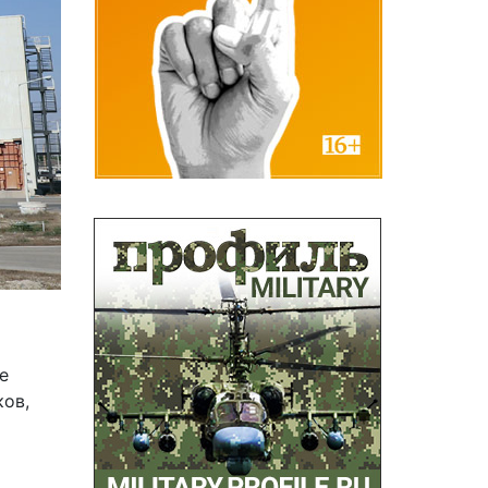
е
ков,