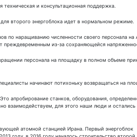
я техническая и консультационная поддержка.
 для второго энергоблока идет в нормальном режиме.
нов по наращиванию численности своего персонала на 
ит преждевременным из-за сохраняющейся напряженно
вращении персонала на площадку в полном объеме при
 специалисты начинают потихоньку
возвращаться на пл
 Это апробирование станков, оборудования, определен
но взаимодействуем, для этого наши люди и остались
твующей атомной станцией Ирана. Первый энергоблок
013 году, в 2016 году началось строительство второй