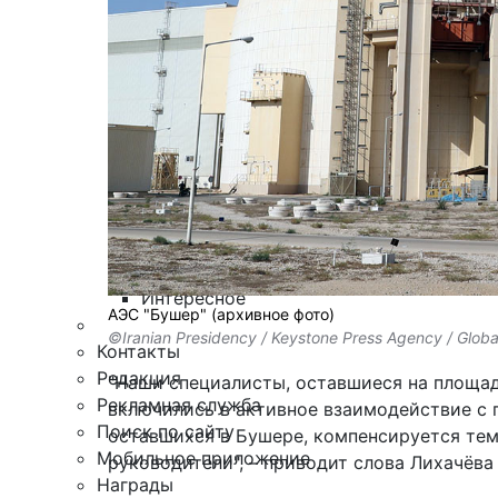
Армия
Персона
Наука и Технологии
Культура
Общество
Спорт
Здоровье
Происшествия
Дайджесты
Стиль жизни
Новости партнеров
Интересное
АЭС "Бушер" (архивное фото)
©Iranian Presidency / Keystone Press Agency / Globa
Контакты
Редакция
"Наши специалисты, оставшиеся на площад
Рекламная служба
включились в активное взаимодействие с 
Поиск по сайту
оставшихся в Бушере, компенсируется тем
Мобильное приложение
руководители", –
приводит
слова Лихачёва
Награды