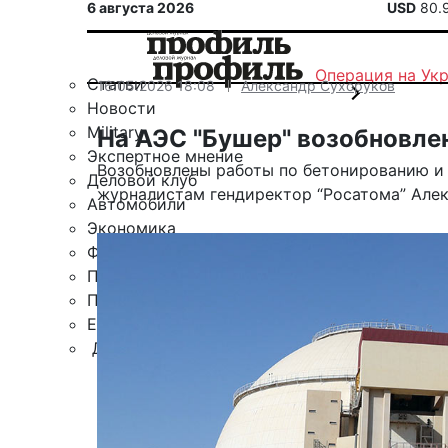
6 августа 2026
USD
80.
Операция на Ук
Статьи
16.05.2026 18:08
Александр Сухоруков
Новости
Military
На АЭС "Бушер" возобновлен
Экспертное мнение
Возобновлены работы по бетонированию и 
Деловой клуб
журналистам гендиректор “Росатома” Алекс
Автомобили
Экономика
Финансы
Политика
Путешествия
ЕАЭС
Другие рубрики
Спецпроект «Юрий Мамлеев»
Календарь событий
Зарубежье