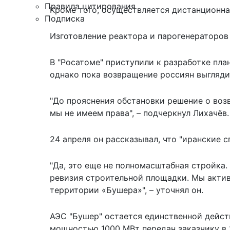
Правила цитирования
Кроме того, осуществляется дистанционна
Подписка
Изготовление реактора и парогенераторов
В "Росатоме" приступили к разработке пла
однако пока возвращение россиян выгляд
"До прояснения обстановки решение о воз
мы не имеем права", – подчеркнул Лихачёв.
24 апреля он рассказывал, что "иранские
"Да, это еще не полномасштабная стройка.
ревизия строительной площадки. Мы актив
территории «Бушера»", – уточнял он.
АЭС "Бушер" остается единственной дейс
мощностью 1000 МВт передан заказчику в 2