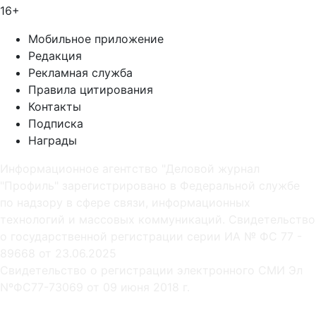
16+
Мобильное приложение
Редакция
Рекламная служба
Правила цитирования
Контакты
Подписка
Награды
Информационное агентство "Деловой журнал
"Профиль" зарегистрировано в Федеральной службе
по надзору в сфере связи, информационных
технологий и массовых коммуникаций. Свидетельство
о государственной регистрации серии ИА № ФС 77 -
89668 от 23.06.2025
Cвидетельство о регистрации электронного СМИ Эл
NºФС77-73069 от 09 июня 2018 г.