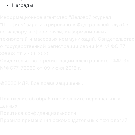
Награды
Информационное агентство "Деловой журнал
"Профиль" зарегистрировано в Федеральной службе
по надзору в сфере связи, информационных
технологий и массовых коммуникаций. Свидетельство
о государственной регистрации серии ИА № ФС 77 -
89668 от 23.06.2025
Cвидетельство о регистрации электронного СМИ Эл
NºФС77-73069 от 09 июня 2018 г.
©2026 ИДР. Все права защищены.
Положение об обработке и защите персональных
данных
Политика конфиденциальности
Правила применения рекомендательных технологий