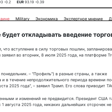
93
-0.2
EUR
93.19
-0.39
раине
Military
Экономика
Экспертное мнение
Д
е будет откладывать введение торг
 что вступление в силу торговых пошлин, запланиров
н заявил во вторник, 8 июля 2025 года, на платформе Tr
понедельник. – "Профиль") в разные страны, а также
а и в течение непродолжительного периода времени по
уста 2025 года", – заявил Трамп. Его слова
приводит
ТА
менными и изменений не предвидится. Президент США 
с 1 августа 2025 года, никаких дальнейших отсрочек не 