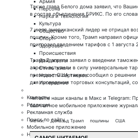
Армия
Также глава Белого дома заявил, что Ваш
Персона
в состав объединения БРИКС. По его слова
Наука и Технологии
Культура
7 июля американский лидер не отрицал во
Общество
пошлин. Кроме того, Трамп направил офиц
Спорт
пригрозил введением тарифов
с 1 августа 
Здоровье
Происшествия
Трамп 2 апреля заявил о введении таможе
Дайджесты
апреля вступили в силу универсальные тар
Стиль жизни
президент США также сообщил о решении 
Новости партнеров
для проведения торговых консультаций, со
Интересное
Контакты
Читайте наши каналы в
Макс
и Telegram:
П
Редакция
бесплатное мобильное
приложение журнала
Рекламная служба
Поиск по сайту
Метки:
Дональд Трамп
пошлины
США
Мобильное приложение
Награды
САМОЕ ЧИТАЕМОЕ