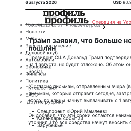
6 августа 2026
USD
80.
Операция на Ук
Статьи
08.07.2025 20:01
Андрей Бурков
Новости
Military
Трамп заявил, что больше н
Экспертное мнение
пошлин
Деловой клуб
Президент США Дональд Трамп подтвердил,
Автомобили
на 1 августа, не будет отложено. Об этом о
Экономика
Social.
Финансы
Политика
"Согласно письмам, отправленным вчера (в 
Путешествия
письмам, которые отправят сегодня, завтр
ЕАЭС
этого, пошлины начнут выплачивать с 1 авг
Другие рубрики
Спецпроект «Юрий Мамлеев»
Он добавил, что эти сроки остаются неиз
Календарь событий
уточнил, что все средства начнут вносить 
Зарубежье