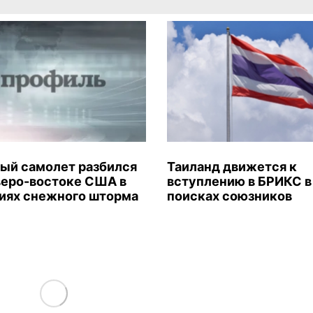
ый самолет разбился
Таиланд движется к
веро-востоке США в
вступлению в БРИКС в
иях снежного шторма
поисках союзников
Load More