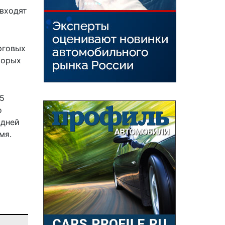
 входят
рговых
торых
 5
о
 дней
мя.