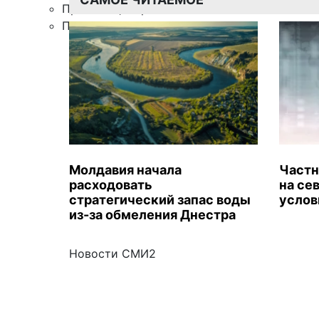
Правила цитирования
Подписка
Молдавия начала
Частн
расходовать
на се
стратегический запас воды
услов
из-за обмеления Днестра
Новости СМИ2