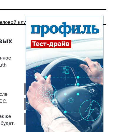
еловой клуб
овых
анное
uth
сле
СС.
также
будет.