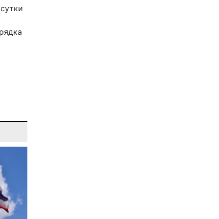
 сутки
орядка