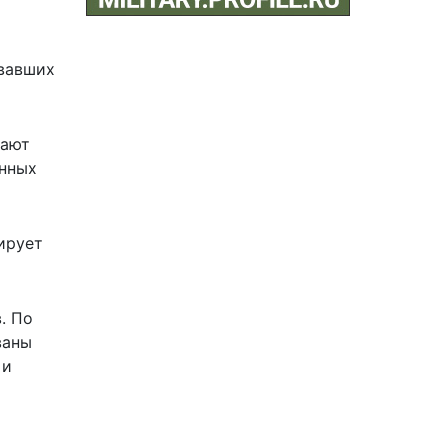
овавших
жают
енных
ирует
. По
ваны
 и