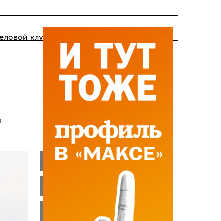
еловой клуб
я