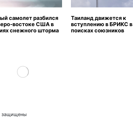
ый самолет разбился
Таиланд движется к
веро-востоке США в
вступлению в БРИКС в
иях снежного шторма
поисках союзников
Load More
ва защищены