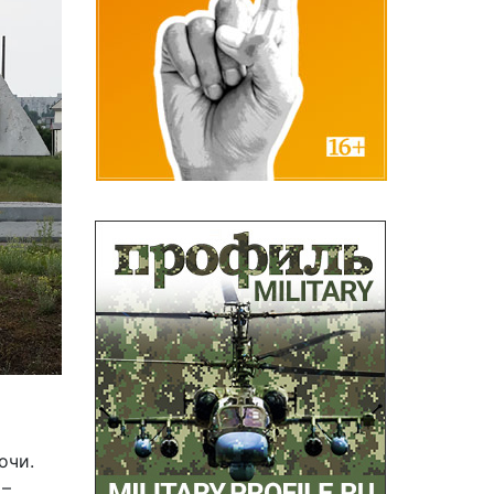
очи.
 –