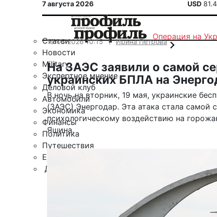
7 августа 2026
USD
81.
Операция на Ук
Статьи
19.05.2026 10:15
Ирина Петрова
Новости
Military
На ЗАЭС заявили о самой се
Экспертное мнение
украинских БПЛА на Энерго
Деловой клуб
В ночь на вторник, 19 мая, украинские бе
Автомобили
(ЗАЭС) Энергодар. Эта атака стала самой 
Экономика
психологическому воздействию на горожа
Финансы
Яшина.
Политика
Путешествия
ЕАЭС
Другие рубрики
Спецпроект «Юрий Мамлеев»
Календарь событий
Зарубежье