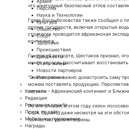
Армия
что ежегодный безопасный отлов составля
Персона
Наука и Технологии
Глава Росрыболовства также сообщил о пл
Культура
других государств, включая открытые вод
Общество
стратегии проводится африканская экспед
Спорт
континента.
Здоровье
Происшествия
Говоря об экспорте, Шестаков признал, чт
Дайджесты
менее отрасль рассчитывает восстановить
Стиль жизни
Новости партнеров
Интересное
"Сейчас очень важно донастроить саму пр
можем поставлять продукцию. Перспектива 
Контакты
звучало – Африканский континент и Ближн
Редакция
Рекламная служба
По его словам, в этом году сезон лососево
Поиск по сайту
США. Однако, даже несмотря на эти обстоя
Мобильное приложение
полностью удовлетворены.
Награды