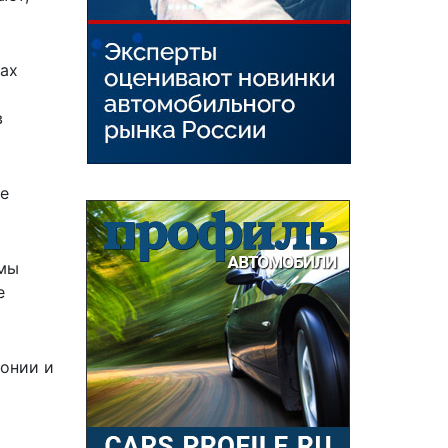
нах
в
не
 мы
е
понии и
т