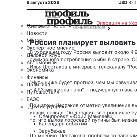
9 августа 2026
USD
82.
Операция на Ук
Статьи
26.12.2024 20:08
Андрей Бурков
Новости
Military
Россия планирует выловить 
Экспертное мнение
В уходящем году Россия выловит около 4,
Деловой клуб
суммарного потребления рыбы в стране. Об
Автомобили
Илья Шестаков в интервью телеканалу "
Ро
Экономика
Финансы
"Чуть ниже будет прогноз, чем мы озвучива
Политика
– 4,93 миллиона тонн", – подчеркнул глава 
Путешествия
ЕАЭС
При этом Шестаков отметил увеличение вы
Другие рубрики
иваси, сельдь. Он добавил, что россияне 
Спецпроект «Юрий Мамлеев»
то, что вылов лососевой путины был низки
Календарь событий
Зарубежье
По мнению Шестакова, проблем со запасам