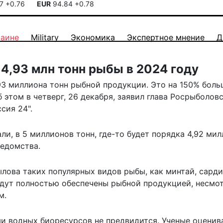
17
+0.76
EUR
94.84
+0.78
раине
Military
Экономика
Экспертное мнение
Д
4,93 млн тонн рыбы в 2024 году
93 миллиона тонн рыбной продукции. Это на 150% боль
 этом в четверг, 26 декабря, заявил глава Росрыболов
ссия 24
".
ли, в 5 миллионов тонн, где-то будет порядка 4,92 ми
ведомства.
лова таких популярных видов рыбы, как минтай, сарди
будут полностью обеспечены рыбной продукцией, несмо
м.
и водных биоресурсов не предвидится. Ученые оценив