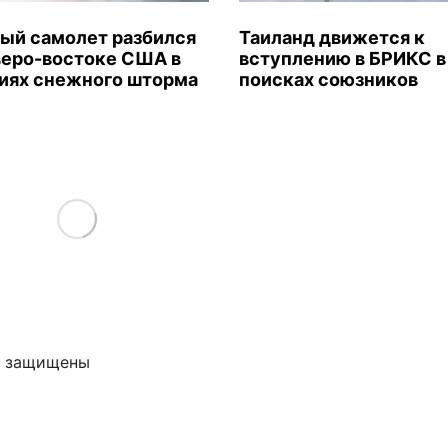
ый самолет разбился
Таиланд движется к
веро-востоке США в
вступлению в БРИКС в
иях снежного шторма
поисках союзников
Load More
ва защищены