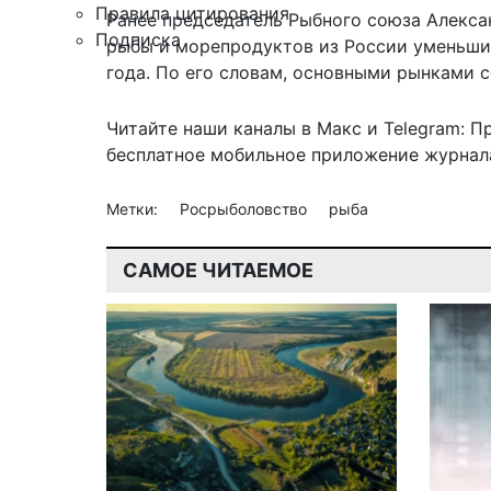
Правила цитирования
Ранее председатель Рыбного союза Алексан
Подписка
рыбы и морепродуктов из России уменьши
года. По его словам, основными рынками
Читайте наши каналы в
Макс
и Telegram:
П
бесплатное мобильное
приложение журнала
Метки:
Росрыболовство
рыба
САМОЕ ЧИТАЕМОЕ