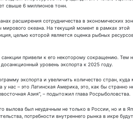
ет свыше 6 миллионов тонн.
анах расширения сотрудничества в экономических зо
ы мирового океана. На текущий момент в рамках этой
иция, целью которой является оценка рыбных ресурсо
о санкции привели к его некоторому сокращению. Тем 
 досанкционный уровень экспорта к 2025 году.
ограмму экспорта и увеличить количество стран, куда
у нас – это Латинская Америка, это, как бы странно н
евосточная Азия", – подытожил глава Росрыболовства.
го вылова был неудачным не только в России, но и в Я
тельства, потребности внутреннего рынка в икре буду