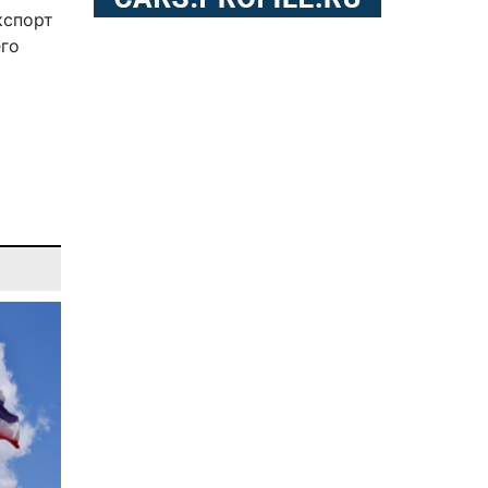
кспорт
го