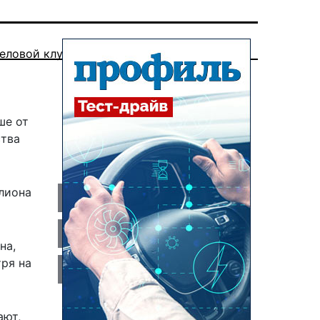
еловой клуб
ше от
ства
ллиона
на,
тря на
ают,