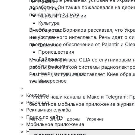
пригодны для реальных условий на Украин
Армия
доработки. Он также пожаловался
на дефи
Персона
понедельник, 27 мая.
Наука и Технологии
Культура
Вместе с тем Борняков рассказал, что Ук
Общество
искусственного интеллекта. Речь идет о с
Спорт
программное обеспечение от Palantir и Clea
Здоровье
Происшествия
Дайджесты
Многие боеприпасы США со спутниковым н
Стиль жизни
работы российской системы радиоэлектр
Новости партнеров
Post (WP), ситуация заставляет Киев обра
Интересное
техники.
Контакты
Читайте наши каналы в
Макс
и Telegram:
П
Редакция
бесплатное мобильное
приложение журнала
Рекламная служба
Поиск по сайту
Метки:
БПЛА
дроны
Украина
Мобильное приложение
Награды