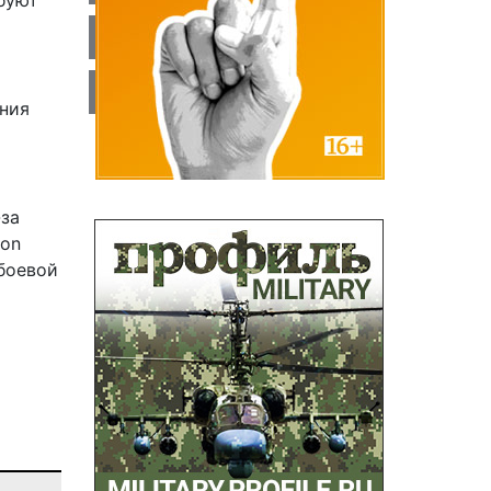
буют
ения
-за
ton
 боевой