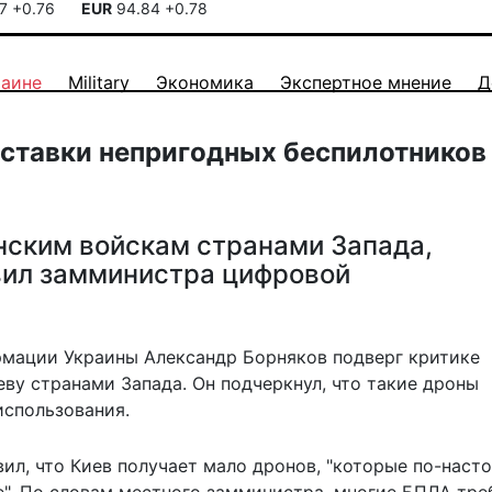
17
+0.76
EUR
94.84
+0.78
раине
Military
Экономика
Экспертное мнение
Д
оставки непригодных беспилотников
нским войскам странами Запада,
вил замминистра цифровой
мации Украины Александр Борняков подверг критике
ву странами Запада. Он подчеркнул, что такие дроны
использования.
вил, что Киев получает мало дронов, "которые по-нас