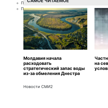
САМОЕ ЧИТАЕМОЕ
Правила цитирования
Подписка
Молдавия начала
Частн
расходовать
на се
стратегический запас воды
услов
из-за обмеления Днестра
Новости СМИ2