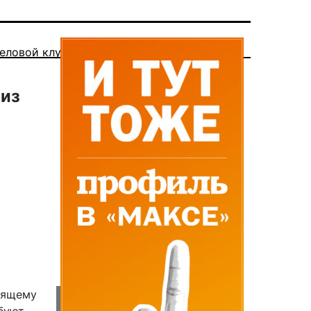
еловой клуб
 из
тоящему