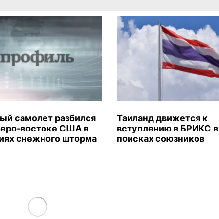
ый самолет разбился
Таиланд движется к
веро-востоке США в
вступлению в БРИКС в
иях снежного шторма
поисках союзников
Load More