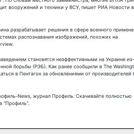
е". По словам местного замминистра, многие БПЛА тре
цит вооружений и техники у ВСУ
, пишет РИА Новости в
раина разрабатывает решения в сфере военного примен
истемах распознавания изображений, похожих на
rview.
аведением становятся неэффективными на Украине
из
онной борьбы
(РЭБ). Как ранее сообщили в The Washing
щаться в Пентагон за обновлениями от производителей
рофиль-News
,
журнал Профиль
. Скачивайте полностью
 "Профиль".