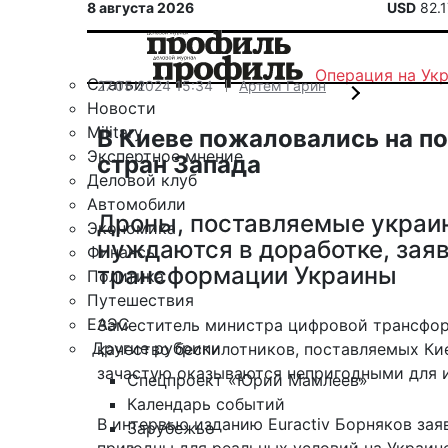
8 августа 2026
USD
82.
Операция на Ук
Статьи
27.05.2024 15:34
Артем Гарин
Новости
Military
В Киеве пожаловались на п
Экспертное мнение
стран Запада
Деловой клуб
Автомобили
Дроны, поставляемые украи
Экономика
нуждаются в доработке, зая
Финансы
трансформации Украины
Политика
Путешествия
ЕАЭС
Заместитель министра цифровой трансфор
Другие рубрики
качество беспилотников, поставляемых Кие
зачастую оказываются непригодными для 
Спецпроект «Юрий Мамлеев»
Календарь событий
В интервью изданию Euractiv Борняков зая
Зарубежье