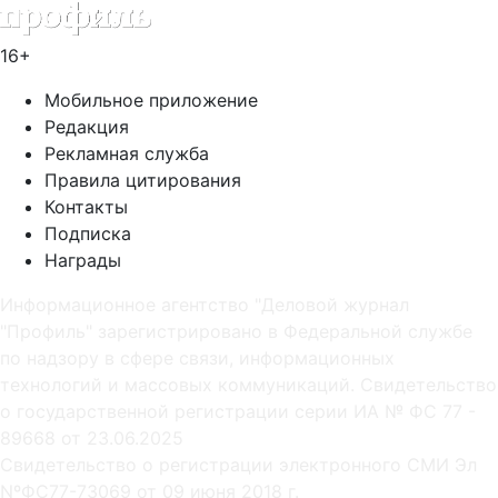
16+
Мобильное приложение
Редакция
Рекламная служба
Правила цитирования
Контакты
Подписка
Награды
Информационное агентство "Деловой журнал
"Профиль" зарегистрировано в Федеральной службе
по надзору в сфере связи, информационных
технологий и массовых коммуникаций. Свидетельство
о государственной регистрации серии ИА № ФС 77 -
89668 от 23.06.2025
Cвидетельство о регистрации электронного СМИ Эл
NºФС77-73069 от 09 июня 2018 г.