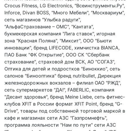
Crocus Fitness, LG Electronics, "Всеинструменты.Ру",
Inforce, Divan BOSS, "Много Мебели", "Москвариум",
сеть магазинов "Улыбка радуги",
"АльфаСтрахование – ОМС", "Кантата",
букмекерская компания "Лига ставок", игорная
зона "Красная Поляна", "Миксит", ООО "Бьюти
инновации", бренд LIFECODE, химчистка BIANCA,
ПАО Банк "ФК Открытие", ООО СК "Сбербанк
страхование", страховой дом ВСК, АО "СОГАЗ",
Оптика для детей и подростков "Биноккио", сеть
салонов "Бинооптика" бренд nutribullet, Дирекция
железнодорожных вокзалов – филиал ОАО "РЖД",
сеть супермаркетов "ДА!", FABERLIC, компания
"Десант здоровья", бренд Meine Liebe, сеть фитнес-
клубов XFIT в России формат XFIT Point, бренд "G-
Drive", товары под собственной торговой маркой в
кафе и магазинах сети АЗС "Газпромнефть",
программа лояльности "Нам по пути" сети АЗС