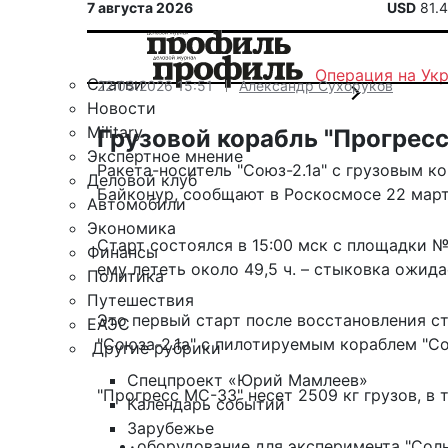
7 августа 2026
USD
81.
Операция на Ук
Статьи
22.03.2026 15:51
Александр Сухоруков
Новости
Military
Грузовой корабль "Прогрес
Экспертное мнение
Ракета-носитель "Союз-2.1а" с грузовым 
Деловой клуб
Байконур,
сообщают
в Роскосмосе 22 марта
Автомобили
Экономика
Старт состоялся в 15:00 мск с площадки №
Финансы
ему лететь около 49,5 ч. – стыковка ожида
Политика
Путешествия
Это первый старт после восстановления с
ЕАЭС
"Союза-2.1а" с пилотируемым кораблем "Со
Другие рубрики
Спецпроект «Юрий Мамлеев»
"Прогресс МС-33" несет 2509 кг грузов, в 
Календарь событий
Зарубежье
оборудование для эксперимента "Солн