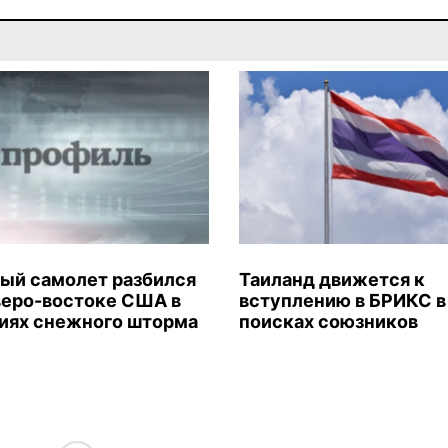
ый самолет разбился
Таиланд движется к
веро-востоке США в
вступлению в БРИКС в
иях снежного шторма
поисках союзников