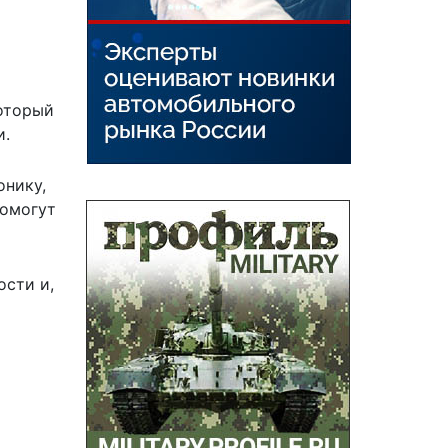
который
и.
онику,
помогут
ости и,