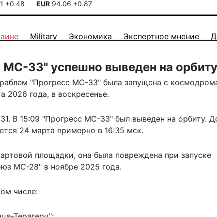
41
+0.48
EUR
94.06
+0.87
раине
Military
Экономика
Экспертное мнение
Д
с МС-33" успешно выведен на орбит
кораблем "Прогресс МС-33" была запущена с космодром
 2026 года, в воскресенье.
31. В 15:09 "Прогресс МС-33" был выведен на орбиту. 
ется 24 марта примерно в 16:35 мск.
тартовой площадки, она
была повреждена
при запуске
юз МС-28" в ноябре 2025 года.
том числе:
це-Терагерц";