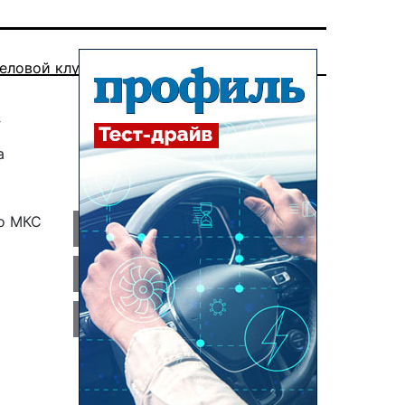
еловой клуб
у
а
До МКС