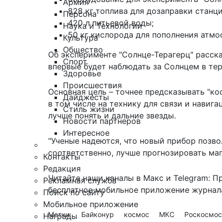
Армия
828 кг топлива для дозаправки станци
Персона
420 л питьевой воды;
Наука и Технологии
50 кг кислорода для пополнения атмо
Культура
Общество
Об эксперименте "Солнце-Терагерц"
расск
Спорт
впервые будет наблюдать за Солнцем в тер
Здоровье
Происшествия
Основная цель – точнее предсказывать "кос
Дайджесты
в том числе на технику для связи и навиг
Стиль жизни
лучше понять и дальние звезды.
Новости партнеров
Интересное
"Ученые надеются, что новый прибор позв
соответственно, лучше прогнозировать магн
Контакты
Редакция
Читайте наши каналы в
Макс
и Telegram:
П
Рекламная служба
бесплатное мобильное
приложение журнала
Поиск по сайту
Мобильное приложение
Метки:
Байконур
космос
МКС
Роскосмос
Награды