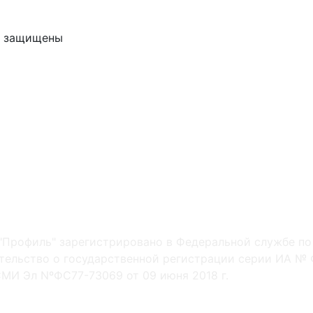
ва защищены
"Профиль" зарегистрировано в Федеральной службе по
ельство о государственной регистрации серии ИА № Ф
МИ Эл NºФС77-73069 от 09 июня 2018 г.