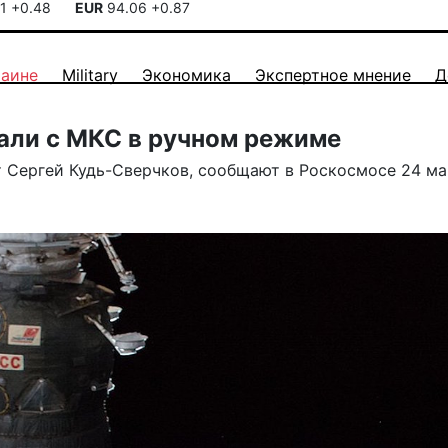
41
+0.48
EUR
94.06
+0.87
раине
Military
Экономика
Экспертное мнение
Д
али с МКС в ручном режиме
 Сергей Кудь-Сверчков,
сообщают
в Роскосмосе 24 ма