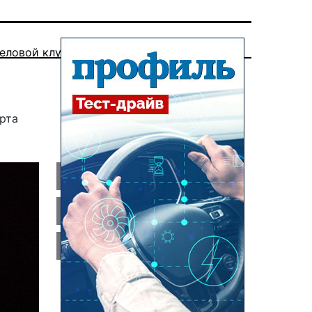
еловой клуб
рта