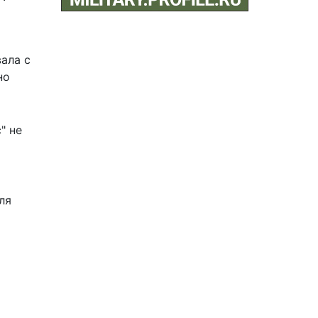
вала с
но
" не
ы
ля