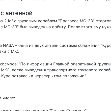
 с антенной
юз-2.1а" с грузовым кораблем "Прогресс МС-33" старто
сс МС-33" был
выведен на орбиту
. После этого ему нуж
 NASA – одна из двух антенн системы сближения "Курс
вки с МКС.
космосе: "По информации Главной оперативной групп
 МКС, после выведения транспортного грузового кораб
 Курс осталась в нераскрытом положении".
м числе:
ование для эксперимента "Солнце-Терагерц";