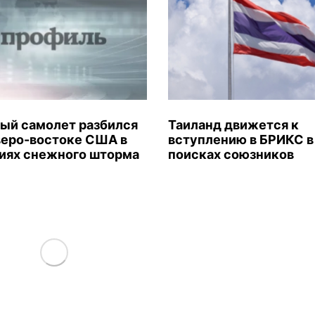
ый самолет разбился
Таиланд движется к
веро-востоке США в
вступлению в БРИКС в
иях снежного шторма
поисках союзников
Load More