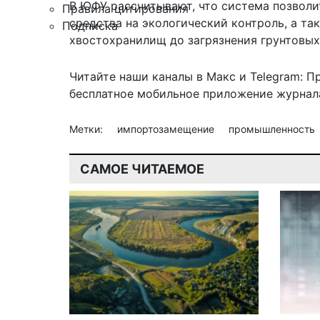
В ЮФУ рассчитывают, что система позвол
Правила цитирования
средства на экологический контроль, а т
Подписка
хвостохранилищ до загрязнения грунтовых
Читайте наши каналы в
Макс
и Telegram:
П
бесплатное мобильное
приложение журнала
Метки:
импортозамещение
промышленность
САМОЕ ЧИТАЕМОЕ