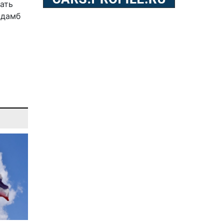
ать
 дамб