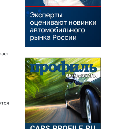
вает
ятся