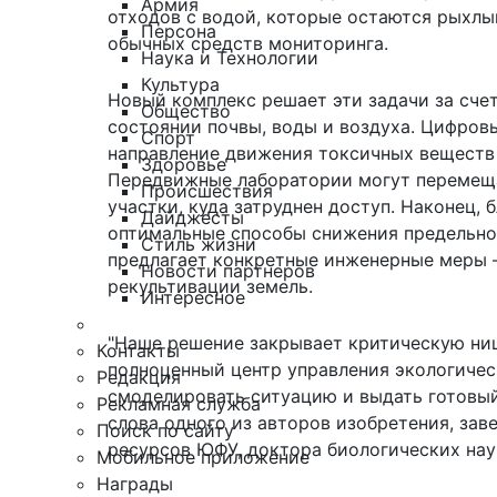
Армия
отходов с водой, которые остаются рыхл
Персона
обычных средств мониторинга.
Наука и Технологии
Культура
Новый комплекс решает эти задачи за счет
Общество
состоянии почвы, воды и воздуха. Цифров
Спорт
направление движения токсичных веществ е
Здоровье
Передвижные лаборатории могут перемеща
Происшествия
участки, куда затруднен доступ. Наконец,
Дайджесты
оптимальные способы снижения предельно
Стиль жизни
предлагает конкретные инженерные меры –
Новости партнеров
рекультивации земель.
Интересное
"Наше решение закрывает критическую ниш
Контакты
полноценный центр управления экологичес
Редакция
смоделировать ситуацию и выдать готовый
Рекламная служба
слова одного из авторов изобретения, за
Поиск по сайту
ресурсов ЮФУ, доктора биологических нау
Мобильное приложение
Награды