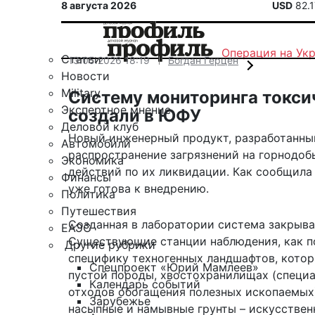
8 августа 2026
USD
82.
Операция на Ук
Статьи
13.05.2026 18:19
Богдан Герцен
Новости
Military
Систему мониторинга токси
Экспертное мнение
создали в ЮФУ
Деловой клуб
Новый инженерный продукт, разработанны
Автомобили
распространение загрязнений на горнодоб
Экономика
действий по их ликвидации. Как сообщила 
Финансы
уже готова к внедрению.
Политика
Путешествия
Созданная в лаборатории система
закрыва
ЕАЭС
Существующие станции наблюдения, как по
Другие рубрики
специфику техногенных ландшафтов, которы
Спецпроект «Юрий Мамлеев»
пустой породы, хвостохранилищах (специа
Календарь событий
отходов обогащения полезных ископаемых
Зарубежье
насыпные и намывные грунты – искусствен