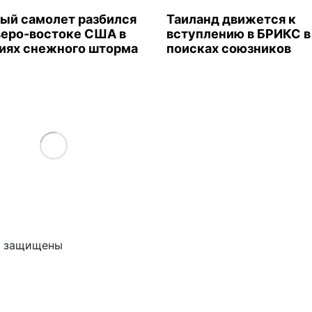
ый самолет разбился
Таиланд движется к
веро-востоке США в
вступлению в БРИКС в
иях снежного шторма
поисках союзников
Load More
ва защищены