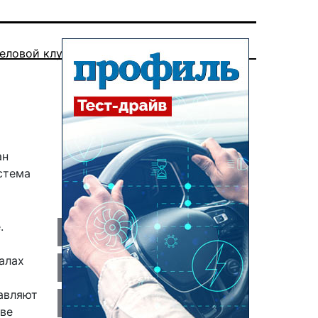
еловой клуб
ан
стема
.
алах
авляют
ыве