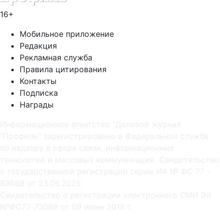
16+
Мобильное приложение
Редакция
Рекламная служба
Правила цитирования
Контакты
Подписка
Награды
Информационное агентство "Деловой журнал
"Профиль" зарегистрировано в Федеральной службе
по надзору в сфере связи, информационных
технологий и массовых коммуникаций. Свидетельство
о государственной регистрации серии ИА № ФС 77 -
89668 от 23.06.2025
Cвидетельство о регистрации электронного СМИ Эл
NºФС77-73069 от 09 июня 2018 г.