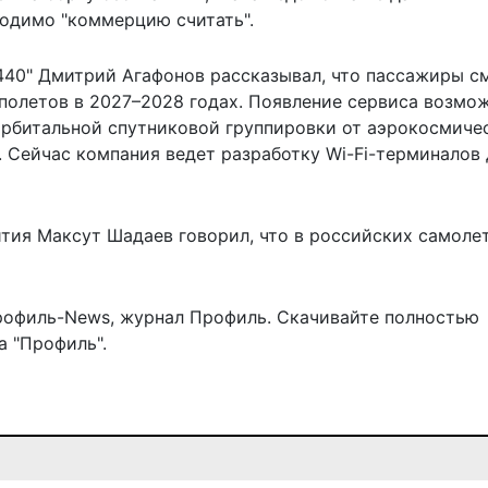
ходимо "коммерцию считать".
440" Дмитрий Агафонов рассказывал, что пассажиры с
 полетов в 2027–2028 годах. Появление сервиса возмо
орбитальной спутниковой группировки от аэрокосмиче
. Сейчас компания ведет разработку Wi-Fi-терминалов 
тия Максут Шадаев говорил, что
в российских самоле
рофиль-News
,
журнал Профиль
. Скачивайте полностью
 "Профиль".