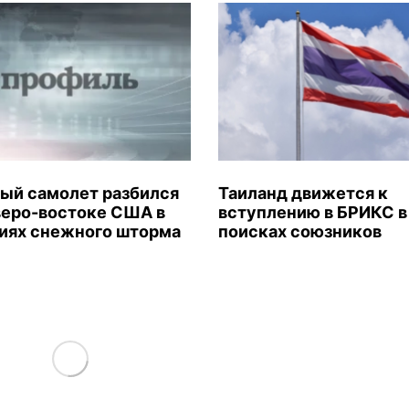
ый самолет разбился
Таиланд движется к
веро-востоке США в
вступлению в БРИКС в
иях снежного шторма
поисках союзников
Load More