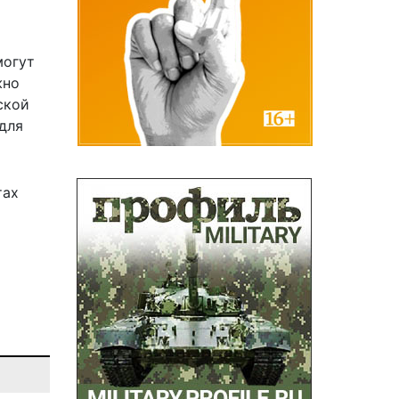
могут
жно
ской
для
тах