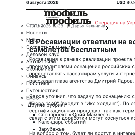
6 августа 2026
USD
80.
Операция на Ук
Статьи
13.12.2025 12:38
Дарья Калинина
Новости
Military
В Росавиации ответили на во
Экспертное мнение
самолетов бесплатным
Деловой клуб
Росавиация в рамках реализации проекта 
Автомобили
производителями оснащение российских с
Экономика
предоставлять пассажирам услуги интернета
Финансы
рассказал
глава агентства Дмитрий Ядров.
Политика
Путешествия
Ядров уточнил, что задачу по оснащению
ЕАЭС
"Бюро 1440" (входит в "Икс холдинг"). По 
Другие рубрики
сертификационных процедур, так как терм
Спецпроект «Юрий Мамлеев»
связи с этим доработки могут коснуться к
Календарь событий
Зарубежье
На вопрос о том, будет ли доступ в интерн