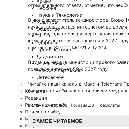
Армия
отрицательного ответа, отметив, что необ
Персона
Наука и Технологии
В июне заместитель гендиректора "Бюро 1
Культура
начать пользоваться интернетом во время
Общество
через полгода после развертывания низко
Спорт
компании, которая завершится в 2027 году
Здоровье
самолетов SJ-100, МС-21 и Ту-214.
Происшествия
Дайджесты
В том же месяце министр цифрового разви
Стиль жизни
появится интернет 5G к 2027 году
.
Новости партнеров
Интересное
Читайте наши каналы в
Макс
и Telegram:
П
бесплатное мобильное
приложение журнала
Контакты
Редакция
Рекламная служба
Метки:
интернет
Росавиация
самолеты
Поиск по сайту
Мобильное приложение
САМОЕ ЧИТАЕМОЕ
Награды