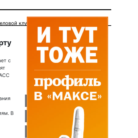
еловой клуб
рту
ет с
ят
ТАСС
ания
ям. В