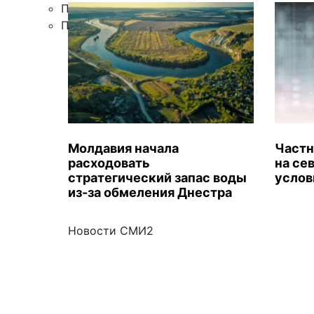
Правила цитирования
Подписка
Молдавия начала
Частн
расходовать
на се
стратегический запас воды
услов
из-за обмеления Днестра
Новости СМИ2