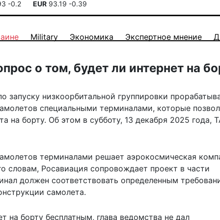
93
-0.2
EUR
93.19
-0.39
раине
Military
Экономика
Экспертное мнение
Д
прос о том, будет ли интернет на бо
по запуску низкоорбитальной группировки прорабатыва
амолетов специальными терминалами, которые позвол
 на борту. Об этом в субботу, 13 декабря 2025 года, 
 самолетов терминалами решает аэрокосмическая комп
его словам, Росавиация сопровождает проект в части
инал должен соответствовать определенным требовани
онструкции самолета.
ет на борту бесплатным, глава ведомства не дал