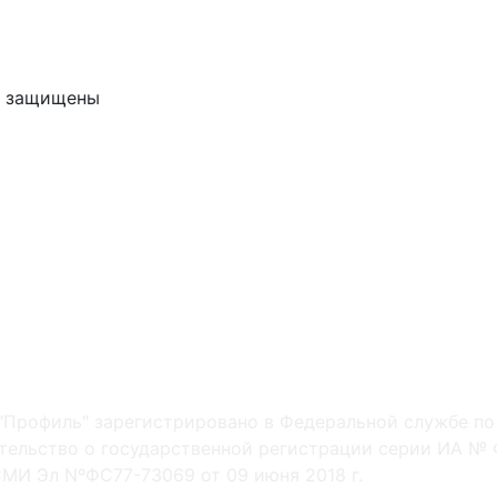
ва защищены
"Профиль" зарегистрировано в Федеральной службе по
ельство о государственной регистрации серии ИА № Ф
МИ Эл NºФС77-73069 от 09 июня 2018 г.