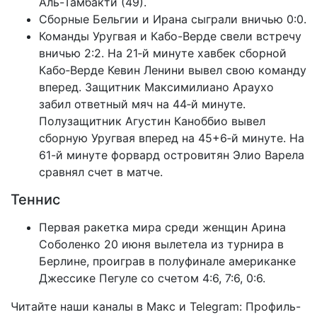
Аль-Тамбакти (49).
Сборные Бельгии и Ирана сыграли вничью 0:0.
Команды Уругвая и Кабо-Верде свели встречу
вничью 2:2. На 21‑й минуте хавбек сборной
Кабо‑Верде Кевин Ленини вывел свою команду
вперед. Защитник Максимилиано Араухо
забил ответный мяч на 44‑й минуте.
Полузащитник Агустин Каноббио вывел
сборную Уругвая вперед на 45+6‑й минуте. На
61-й минуте форвард островитян Элио Варела
сравнял счет в матче.
Теннис
Первая ракетка мира среди женщин Арина
Соболенко 20 июня вылетела из турнира в
Берлине, проиграв в полуфинале американке
Джессике Пегуле со счетом 4:6, 7:6, 0:6.
Читайте наши каналы в
Макс
и Telegram:
Профиль-