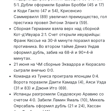
5:1. Дубли оформили Брайан Бробби (45 и 17)
и Коди Гакпо (47 и 54), Крисенсио
Саммервилл (89) увеличил преимущество, гол
престижа провел Энтони Эланга (59).
Сборная Германии взяла верх над сборной
Кот-д'Ивуара 2:1. Счет открыли ивуарийцы:
Франк Кессье на 30-й минуте поразил ворота
противника. Во втором тайме Дениз Ундав
оформил дубль, забив на 68-й и 90+4-й
минутах.
21 июня на ЧМ сборные Эквадора и Кюрасало
сыграли вничью 0:0.
Команда из Туниса проиграла японцам 0:4.
Ворота поразили Даити Камада (4), Аяси Уэда
(31 и 83) и Дзюня Ито (69).
Испанцы разгромили Саудовскую Аравию со
счетом 4:0. Забили Ламин Ямаль (10), Микель
Оярсабаль оформил дубль (21 и 24), Хассан