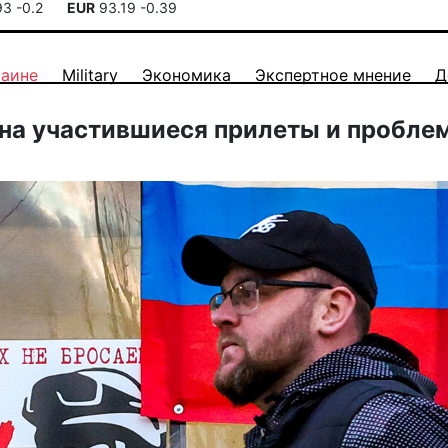
93
-0.2
EUR
93.19
-0.39
раине
Military
Экономика
Экспертное мнение
Д
 на участившиеся прилеты и пробле