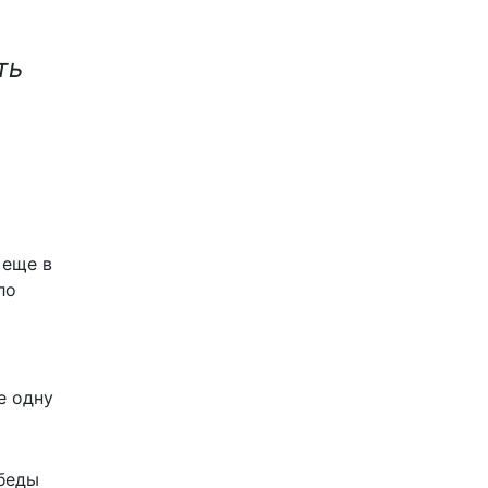
ть
 еще в
ло
е одну
обеды