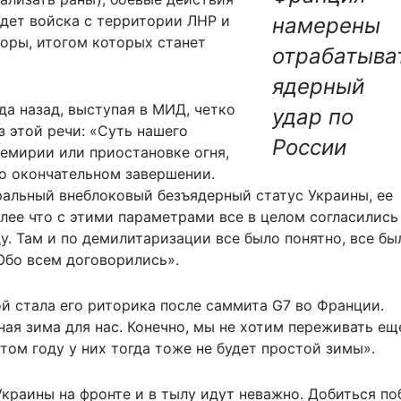
едет войска с территории ЛНР и
намерены
воры, итогом которых станет
отрабатыва
ядерный
а назад, выступая в МИД, четко
удар по
з этой речи: «Суть нашего
России
емирии или приостановке огня,
го окончательном завершении.
альный внеблоковый безъядерный статус Украины, ее
лее что с этими параметрами все в целом согласились
у. Там и по демилитаризации все было понятно, все бы
 Обо всем договорились».
й стала его риторика после саммита G7 во Франции.
ая зима для нас. Конечно, мы не хотим переживать ещ
этом году у них тогда тоже не будет простой зимы».
Украины на фронте и в тылу идут неважно. Добиться п