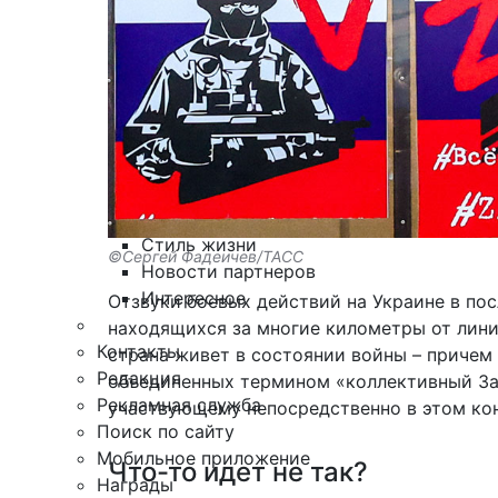
Армия
Персона
Наука и Технологии
Культура
Общество
Спорт
Здоровье
Происшествия
Дайджесты
Стиль жизни
©Сергей Фадеичев/ТАСС
Новости партнеров
Интересное
Отзвуки боевых действий на Украине в по
находящихся за многие километры от лини
Контакты
страна живет в состоянии войны – причем 
Редакция
объединенных термином «коллективный Зап
Рекламная служба
участвующему непосредственно в этом кон
Поиск по сайту
Мобильное приложение
Что-то идет не так?
Награды