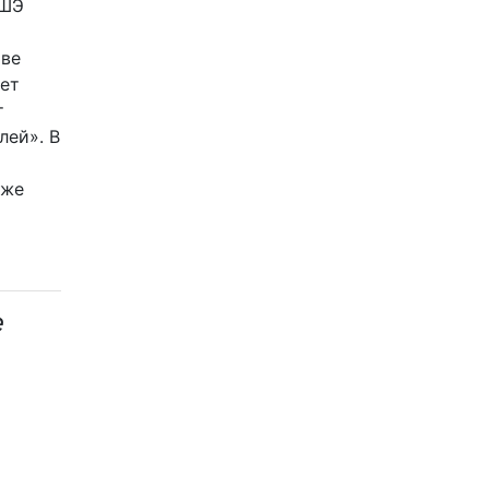
ВШЭ
иве
ает
т
лей». В
уже
е