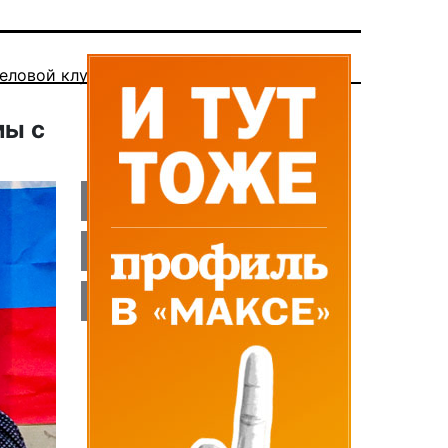
еловой клуб
мы с