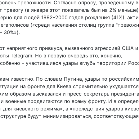
уровень тревожности. Согласно опросу, проведенному 
тревогу (в январе этот показатель был на 2% меньше)
ерно для людей 1992–2000 годов рождения (41%), акт
мегаполисов («среди населения столиц группа "тревож
– 30%»).
от неприятного привкуса, вызванного агрессией США и
оты Telegram. Но в первую очередь это, конечно,
обенно – участившиеся удары вглубь территории Рос
кам известно. По словам Путина, удары по российски
итуация на фронте для Киева стремительно ухудшается
жим образом высказался и пресс-секретарь президент
и военные продвигаются по всему фронту. И в определ
 для киевского режима», а «последствия ударов киев
структуре будут минимизироваться, соответствующая