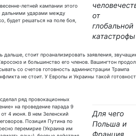
человечест
 весенне-летней кампании этого
ен дальними ударами между
от
о, будет решаться на поле боя,
глобальной
катастрофы
ть дальше, стоит проанализировать заявления, звучащи
 Евросоюз и большинство его членов. Вашингтон продо
сывать со счетов готовность администрации Трампа
фликта не стоит. У Европы и Украины такой готовност
 сделал ряд провокационных
ение» на проведение парада 9
Для чего
от 4 июня. В нем Зеленский
реговоров. Позиция Путина по
Польша и
ересно перемирие (Украина им
Франция
ализать раны), боевые действия