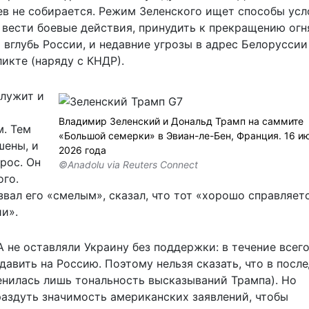
иев не собирается. Режим Зеленского ищет способы ус
 вести боевые действия, принудить к прекращению огн
 вглубь России, и недавние угрозы в адрес Белоруссии
икте (наряду с КНДР).
служит и
Владимир Зеленский и Дональд Трамп на саммите
. Тем
«Большой семерки» в Эвиан-ле-Бен, Франция. 16 и
шены, и
2026 года
рос. Он
©Anadolu via Reuters Connect
ого.
вал его «смелым», сказал, что тот «хорошо справляетс
и».
А не оставляли Украину без поддержки: в течение всег
давить на Россию. Поэтому нельзя сказать, что в посл
нилась лишь тональность высказываний Трампа). Но
аздуть значимость американских заявлений, чтобы