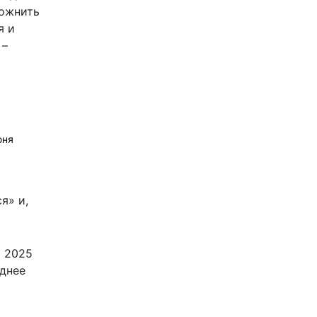
ложнить
я и
 –
юня
я» и,
о 2025
еднее