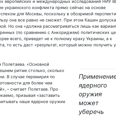
ных европейских и международных исследований НИУ 
ие украинского конфликта прямо сейчас на основе
спехом для Москвы, поскольку в обозримой перспект
льзу она все равно не сможет. При этом Кашин допуск
ной. Но она «должна рассматриваться лишь как вариан
ренных (по сравнению с Анкориджем) политических це
рее всего, приведет не к полному краху Украины, а к
а, то есть даст «результат, который можно получить 
я Полетаева. «Основной
ешнем ритме столько, сколько
Применени
ии. В случае перемирия по
готовности для более чем
ядерного
», – считает Полетаев. Про
оружия
каемо, призывая «заставить
читывать наше ядерное оружие
может
уберечь