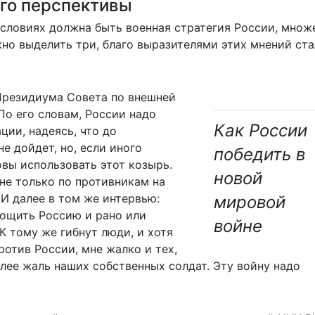
его перспективы
условиях должна быть военная стратегия России, множ
жно выделить три, благо выразителями этих мнений ст
Президиума Совета по внешней
По его словам, России надо
Как России
ции, надеясь, что до
е дойдет, но, если иного
победить в
вы использовать этот козырь.
новой
не только по противникам на
 И далее в том же интервью:
мировой
тощить Россию и рано или
войне
 К тому же гибнут люди, и хотя
ротив России, мне жалко и тех,
олее жаль наших собственных солдат. Эту войну надо