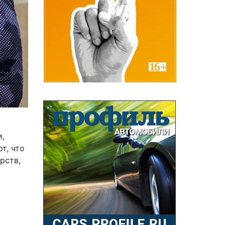
и,
т, что
рств,