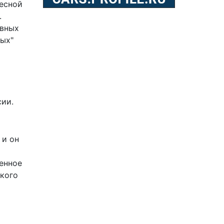
весной
.
ивных
ных"
сии.
м
 и он
а
енное
ского