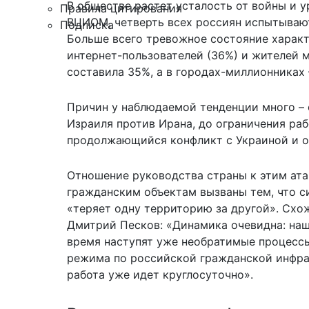
В обществе растет усталость от войны и 
Правила цитирования
ВЦИОМ, четверть всех россиян испытывают 
Подписка
Больше всего тревожное состояние характ
интернет-пользователей (36%) и жителей 
составила 35%, а в городах-миллионниках 
Причин у наблюдаемой тенденции много – 
Израиля против Ирана, до ограничения раб
продолжающийся конфликт с Украиной и ос
Отношение руководства страны к этим ата
гражданским объектам вызваны тем, что с
«теряет одну территорию за другой». Схо
Дмитрий Песков: «Динамика очевидна: наш
время наступят уже необратимые процессы
режима по российской гражданской инфра
работа уже идет круглосуточно».