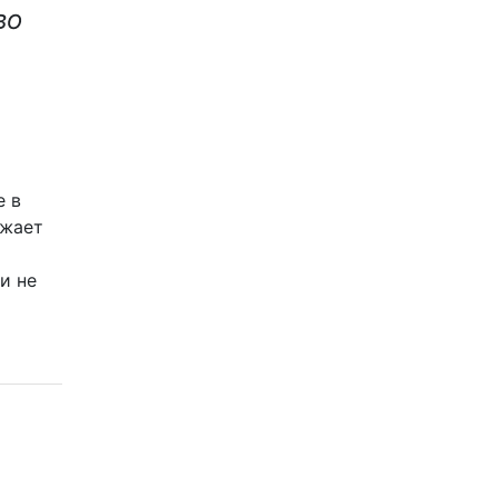
во
е в
лжает
и не