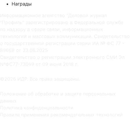
Награды
Информационное агентство "Деловой журнал
"Профиль" зарегистрировано в Федеральной службе
по надзору в сфере связи, информационных
технологий и массовых коммуникаций. Свидетельство
о государственной регистрации серии ИА № ФС 77 -
89668 от 23.06.2025
Cвидетельство о регистрации электронного СМИ Эл
NºФС77-73069 от 09 июня 2018 г.
©2026 ИДР. Все права защищены.
Положение об обработке и защите персональных
данных
Политика конфиденциальности
Правила применения рекомендательных технологий