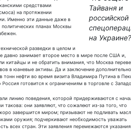
иканскими средствами
Тайваня и
осмоса) на протяжении
российской
ии. Именно эти данные даже в
о политических планах Москвы
спецоперац
збежен.
на Украине
ехнической разведки в целом и
е давно занимает второе место в мире после США и,
гли китайцы и не обратить внимания, что Москва перев
вов в юаневые активы. Да и заключение дополнительн
в тонн нефти во время визита Владимира Путина в Пек
о Россия готовится к ограничениям в торговле с Запад
мали линию поведения, которой придерживаются с нача
и такова: они заявляют, что сожалеют из-за того, что
скоро завершится миром; призывают не подливать масл
вками оружия; подчеркивают необходимость уважать
сть всех стран. Эти заявления перемежаются указания