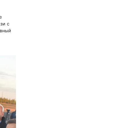
е
зи с
авный