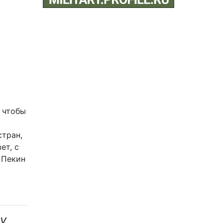
 чтобы
стран,
ет, с
 Пекин
у