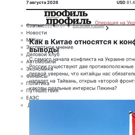
7 августа 2026
USD
81.
Операция на Ук
Статьи
29.04.2022 00:01
Василий Кашин
Новости
Military
Как в Китае относятся к кон
Экспертное мнение
выводы
Деловой клуб
С самого начала конфликта на Украине от
Автомобили
России существуют две противоположные 
Экономика
первой уверены, что китайцы нас обязатель
Финансы
нападет на Тайвань, открыв «второй фронт
Политика
каковы реальные интересы Пекина?
Путешествия
ЕАЭС
Другие рубрики
Спецпроект «Юрий Мамлеев»
Календарь событий
Зарубежье