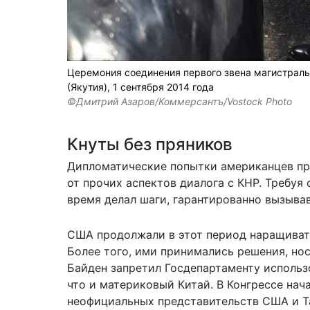
Церемония соединения первого звена магистральн
(Якутия), 1 сентября 2014 года
©Дмитрий Азаров/Коммерсантъ/Vostock Photo
Кнуты без пряников
Дипломатические попытки американцев пр
от прочих аспектов диалога с КНР. Требуя 
время делал шаги, гарантированно вызыва
США продолжали в этот период наращивать
Более того, ими принимались решения, но
Байден запретил Госдепартаменту использо
что и материковый Китай. В Конгрессе на
неофициальных представительств США и Та