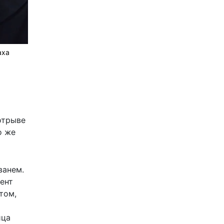
аха
отрыве
о же
ванем.
ент
том,
ица