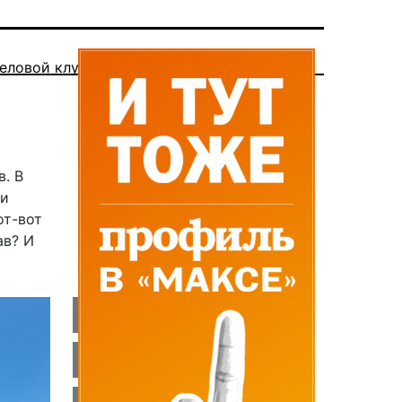
еловой клуб
. В
ки
от-вот
ав? И