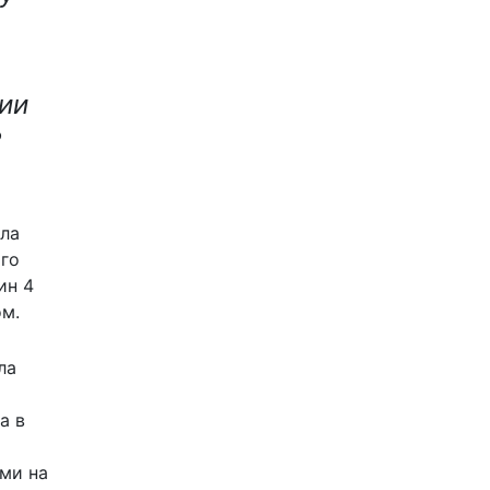
ии
?
ела
ого
ин 4
ом.
ла
а в
ми на