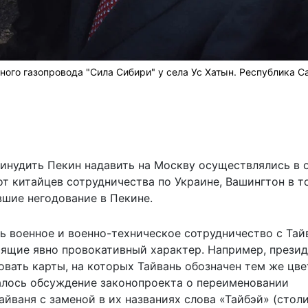
ого газопровода "Сила Сибири" у села Ус Хатын. Республика С
инудить Пекин надавить на Москву осуществлялись в 
от китайцев сотрудничества по Украине, Вашингтон в т
вшие негодование в Пекине.
 военное и военно-техническое сотрудничество с Тай
сящие явно провокативный характер. Например, презид
вать карты, на которых Тайвань обозначен тем же цве
чалось обсуждение законопроекта о переименовании
йваня с заменой в их названиях слова «Тайбэй» (стол