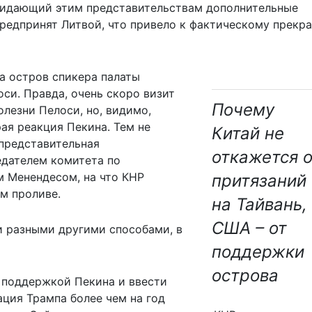
 придающий этим представительствам дополнительные
предпринят Литвой, что привело к фактическому прек
на остров спикера палаты
си. Правда, очень скоро визит
Почему
олезни Пелоси, но, видимо,
ая реакция Пекина. Тем не
Китай не
 представительная
откажется о
едателем комитета по
 Менендесом, на что КНР
притязаний
м проливе.
на Тайвань,
США – от
и разными другими способами, в
поддержки
острова
я поддержкой Пекина и ввести
ция Трампа более чем на год