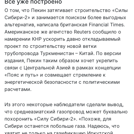
Все уже построено
О том, что Пекин затягивает строительство «Силы
Сибири-2» и занимается поиском более выгодных
альтернатив,
написала
британская Financial Times.
Американское же агентство Reuters
сообщило
о
намерении КНР ускорить давно откладываемый
проект по строительству новой ветки
трубопровода Туркменистан – Китай. По версии
издания, Пекин таким образом хочет укрепить
связи с Центральной Азией в рамках концепции
«Пояс и путь» и совмещает стремление к
энергетической безопасности с политическими
расчетами.
Из этого некоторые наблюдатели сделали вывод,
что среднеазиатский газопровод может буквально
похоронить «Силу Сибири-2». «Похоже, для
Сибири останется побольше газа. Надеюсь, что
хватит не только на газификацию Иркутской