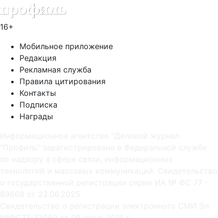
16+
Мобильное приложение
Редакция
Рекламная служба
Правила цитирования
Контакты
Подписка
Награды
Информационное агентство "Деловой журнал
"Профиль" зарегистрировано в Федеральной службе
по надзору в сфере связи, информационных
технологий и массовых коммуникаций. Свидетельство
о государственной регистрации серии ИА № ФС 77 -
89668 от 23.06.2025
Cвидетельство о регистрации электронного СМИ Эл
NºФС77-73069 от 09 июня 2018 г.