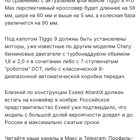
по сравнению с актуальным флагманом Tiggo 8 Pro
Max перспективный кроссовер будет длиннее на 58
мм, шире на 60 мм и выше на 5 мм, а колесная база
увеличится на 90 мм.
Под капотом Tiggo 9 должны быть установлены
моторы, уже известные по другим моделям Chery:
бензиновые двигатели с турбонаддувом объемом
1,6 и 2,0 л в сочетании либо с 7-ступенчатым
"роботом" DCT, либо с классической 8-
диапазонной автоматической коробки передач.
Близкий по конструкции Exeed AtlantiX должен
встать на конвейер в ноябре.
Российское
представительство Exeed уже подтвердило
, что
модель с большой долей вероятности доедет и до
России в максимально сжатые сроки.
Читайте наши каналы в
Макс
и Telegram:
Профиль-