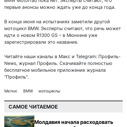
BMW Motorrad пока нет. Эксперты считают, что
первые анонсы можно ждать уже до конца года.
В конце июня на испытаниях
заметили другой
мотоцикл BMW
. Эксперты считают, что речь может
идти о новом R1300 GS – в Мюнхене уже
зарегистрировали это название.
Читайте наши каналы в
Макс
и Telegram:
Профиль-
News
,
журнал Профиль
. Скачивайте полностью
бесплатное мобильное
приложение журнала
"Профиль".
Метки:
BMW
мотоциклы
САМОЕ ЧИТАЕМОЕ
Молдавия начала расходовать