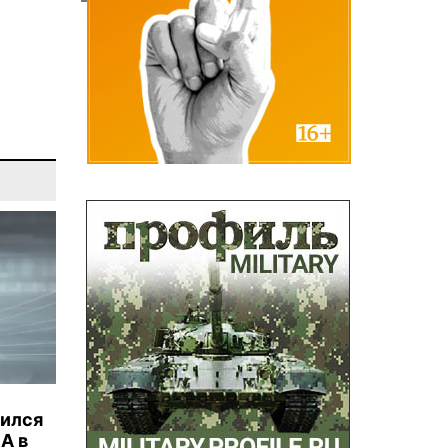
бился
А в