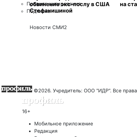
Правила цитирования
обвинение экс-послу в США
на ст
Стефанишиной
Подписка
Новости СМИ2
©2026. Учредитель: ООО "ИДР". Все пра
16+
Мобильное приложение
Редакция