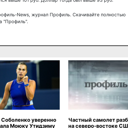
лся выше 101 руб. Доллар
тогда был выше 93 руб.
рофиль-News
,
журнал Профиль
. Скачивайте полностью
 "Профиль".
 Соболенко уверенно
Частный самолет раз
ала Моюку Утидзиму
на северо-востоке СШ