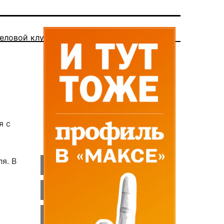
еловой клуб
я с
ля. В