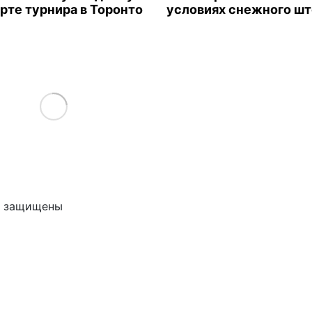
арте турнира в Торонто
условиях снежного ш
Load More
ва защищены