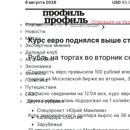
6 августа 2026
USD
80.
Операция на Ук
Статьи
30.04.2024 12:33
Богдан Герцен
Новости
Military
Курс евро поднялся выше ст
Экспертное мнение
Деловой клуб
Рубль на торгах во вторник 
Автомобили
Экономика
Стоимость евро превысила 100 рублей впе
Финансы
торгов на Московской бирже во вторник, 3
Политика
Путешествия
Согласно
сведениям на 12:04 мск
, курс евр
ЕАЭС
свою очередь юань подорожал на 1 копейку 
Другие рубрики
Спецпроект «Юрий Мамлеев»
Курс американского доллара вырос на 38 к
Календарь событий
Зарубежье