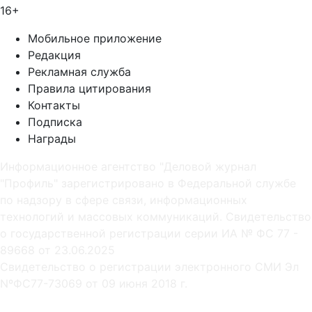
16+
Мобильное приложение
Редакция
Рекламная служба
Правила цитирования
Контакты
Подписка
Награды
Информационное агентство "Деловой журнал
"Профиль" зарегистрировано в Федеральной службе
по надзору в сфере связи, информационных
технологий и массовых коммуникаций. Свидетельство
о государственной регистрации серии ИА № ФС 77 -
89668 от 23.06.2025
Cвидетельство о регистрации электронного СМИ Эл
NºФС77-73069 от 09 июня 2018 г.