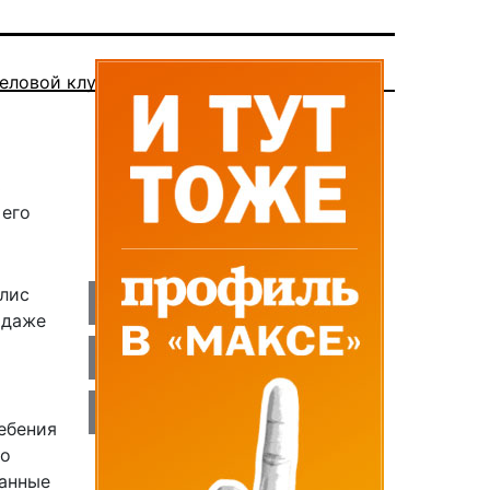
еловой клуб
ь
 его
олис
 даже
ебения
го
ранные