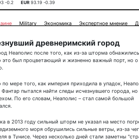
93
-0.2
EUR
93.19
-0.39
раине
Military
Экономика
Экспертное мнение
Д
езнувший древнеримский город
од Неаполис после того, как из-за шторма обнажилис
о это был процветающий и жизненно важный порт, но о
о.
 по мере того, как империя приходила в упадок, Неап
 Фантар пытался найти следы исчезнувшего города, но
ехом. По его словам, Неаполис – стал самой большой
ался.
а в 2013 году сильный шторм не указал на место погр
редиземного моря обрушились сильные ветры, из-за че
ля в Тунисе. Через несколько дней стали заметны "ст