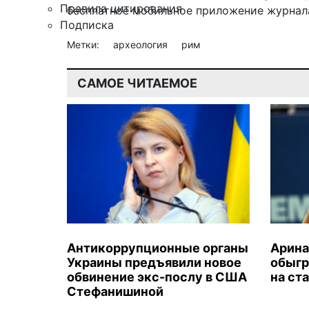
Правила цитирования
бесплатное мобильное
приложение журнала
Подписка
Метки:
археология
рим
САМОЕ ЧИТАЕМОЕ
Антикоррупционные органы
Арина
Украины предъявили новое
обыгр
обвинение экс-послу в США
на ст
Стефанишиной