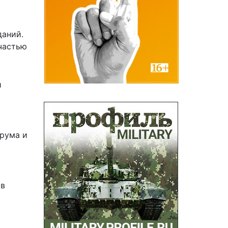
даний.
частью
и
арума и
ов