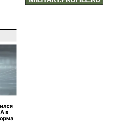
бился
А в
торма