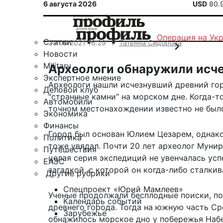
6 августа 2026
USD
80.
Операция на Ук
Статьи
20.08.2021 16:29
Татьяна Сидорова
Новости
Military
Археологи обнаружили исч
Экспертное мнение
Археологи нашли исчезнувший древний гор
Деловой клуб
"странные камни" на морском дне. Когда-т
Автомобили
точном местонахождении известно не был
Экономика
Финансы
Город был основан Юлием Цезарем, однако
Политика
тоже увядал. Почти 20 лет археолог Мунир
Путешествия
целая серия экспедиций не увенчалась усп
ЕАЭС
загадкой, с которой он когда-либо сталкив
Другие рубрики
Спецпроект «Юрий Мамлеев»
Ученые продолжали бесплодные поиски, пок
Календарь событий
древнего города. Тогда на южную часть С
Зарубежье
обнажилось морское дно у побережья Набе