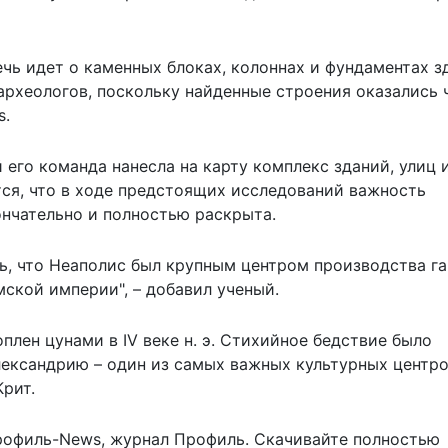
чь идет о каменных блоках, колоннах и фундаментах з
археологов, поскольку найденные строения оказались 
s
.
его команда нанесла на карту комплекс зданий, улиц 
я, что в ходе предстоящих исследований важность
нчательно и полностью раскрыта.
ть, что Неаполис был крупным центром производства г
ской империи", – добавил ученый.
плен цунами в IV веке н. э. Стихийное бедствие было
лександрию – один из самых важных культурных центр
Крит.
рофиль-News
,
журнал Профиль
. Скачивайте полностью