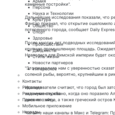
Армия
каменные постройки".
Персона
Наука и Технологии
Дальнейшие исследования показали, что ре
Культура
Фантар признал, что открытие ошеломило 
Общество
потерянного города, сообщает
Daily Expres
Спорт
Здоровье
После многих лет подводных исследований 
Происшествия
крупную промышленную площадь. Ожидаетс
Дайджесты
Неаполиса для Римской империи будет око
Стиль жизни
Новости партнеров
"Это позволило нам с уверенностью сказа
Интересное
соленой рыбы, вероятно, крупнейшим в рим
Контакты
Редакция
Исследователи считают, что город был зато
Рекламная служба
задокументировано, когда оно поразило А
Поиск по сайту
древнего мира, а также греческий остров 
Мобильное приложение
Награды
Читайте наши каналы в
Макс
и Telegram:
П