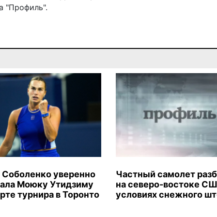
 "Профиль".
 Соболенко уверенно
Частный самолет раз
ала Моюку Утидзиму
на северо-востоке СШ
арте турнира в Торонто
условиях снежного ш