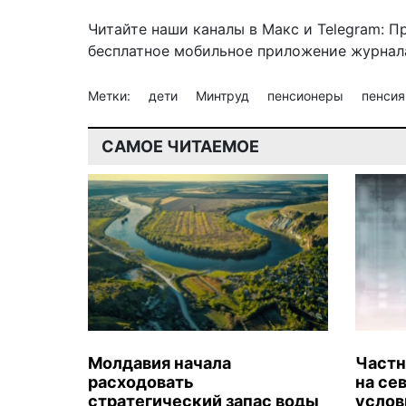
Читайте наши каналы в
Макс
и Telegram:
П
бесплатное мобильное
приложение журнала
Метки:
дети
Минтруд
пенсионеры
пенси
САМОЕ ЧИТАЕМОЕ
Молдавия начала
Частн
расходовать
на се
стратегический запас воды
услов