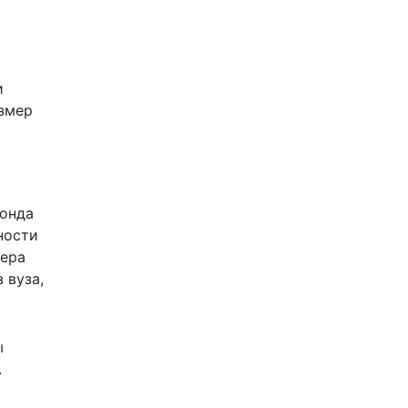
и
азмер
фонда
ности
нера
 вуза,
ы
.