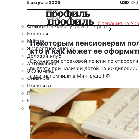
8 августа 2026
USD
82.
Операция на Ук
Статьи
07.05.2026 14:50
Ирина Петрова
Новости
Military
Некоторым пенсионерам пол
Экспертное мнение
кто и как может ее оформит
Деловой клуб
Получатели страховой пенсии по старост
Автомобили
выплату при наличии детей на иждивении. 
Экономика
года, напомнили в Минтруде РФ.
Финансы
Политика
Путешествия
ЕАЭС
Другие рубрики
Спецпроект «Юрий Мамлеев»
Календарь событий
Зарубежье