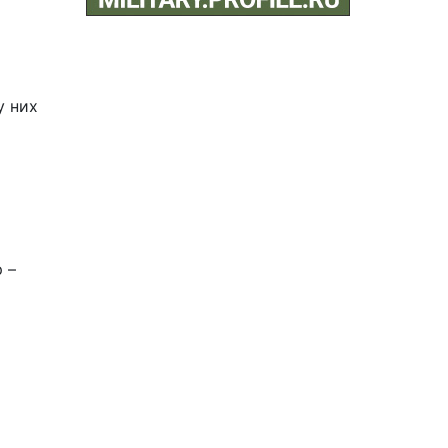
у них
 –