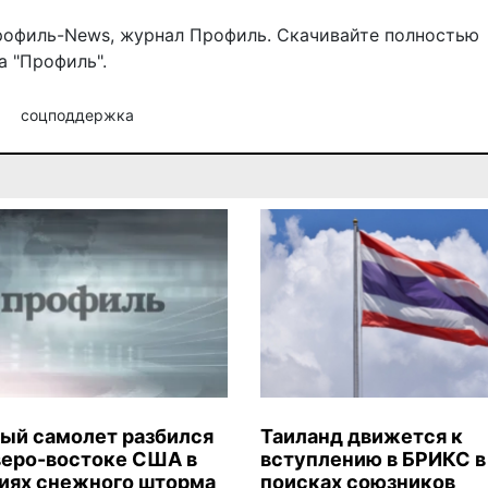
рофиль-News
,
журнал Профиль
. Скачивайте полностью
 "Профиль".
я
соцподдержка
ый самолет разбился
Таиланд движется к
веро-востоке США в
вступлению в БРИКС в
иях снежного шторма
поисках союзников