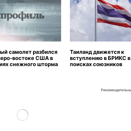
ый самолет разбился
Таиланд движется к
веро-востоке США в
вступлению в БРИКС в
иях снежного шторма
поисках союзников
Рекомендательн
Load More