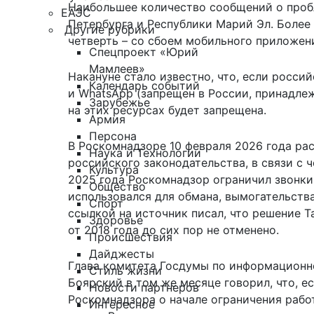
Наибольшее количество сообщений о пробл
ЕАЭС
Петербурга и Республики Марий Эл. Более
Другие рубрики
четверть – со сбоем мобильного приложен
Спецпроект «Юрий
Мамлеев»
Накануне
стало известно
, что, если росси
Календарь событий
и WhatsApp (запрещен в России, принадле
Зарубежье
на этих ресурсах будет запрещена.
Армия
Персона
В Роскомнадзоре 10 февраля 2026 года рас
Наука и Технологии
российского законодательства, в связи с 
Культура
2025 года Роскомнадзор ограничил звонки
Общество
использовался для обмана, вымогательства
Спорт
ссылкой на источник писал, что решение 
Здоровье
от 2018 года до сих пор не отменено.
Происшествия
Дайджесты
Глава комитета Госдумы по информационн
Стиль жизни
Боярский в том же месяце говорил, что, 
Новости партнеров
Роскомнадзора о начале ограничения рабо
Интересное