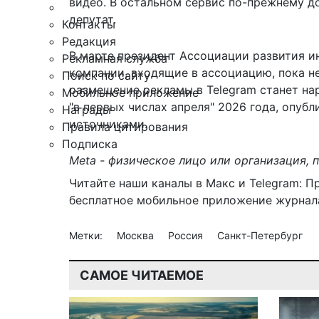
видео. В остальном сервис по-прежнему до
депутат.
Контакты
Редакция
В марте президент Ассоциации развития и
Рекламная служба
компании, входящие в ассоциацию, пока не
Поиск по сайту
размещение рекламы в Telegram станет на
Мобильное приложение
"в первых числах апреля" 2026 года, опу
Награды
источниками.
Правила цитирования
Подписка
Meta - физическое лицо или организация, 
Читайте наши каналы в
Макс
и Telegram:
П
бесплатное мобильное
приложение журнала
Метки:
Москва
Россия
Санкт-Петербург
САМОЕ ЧИТАЕМОЕ