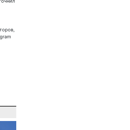
точнил
торов,
egram