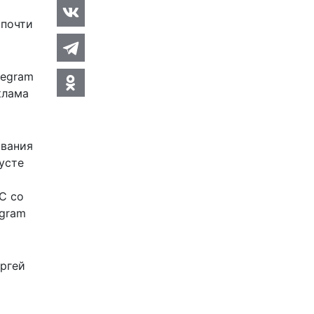
 почти
legram
клама
ования
усте
С со
egram
ргей