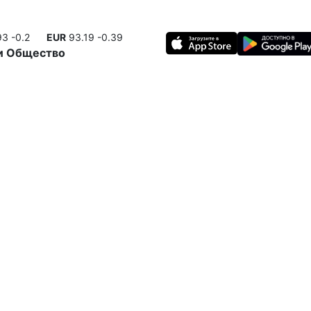
93
-0.2
EUR
93.19
-0.39
и
Общество