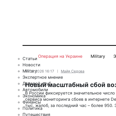
Операция на Украине
Military
Э
Статьи
Новости
Military
11.03.2026 16:17
Майя Седова
Экспертное мнение
Деловой клуб
Новый масштабный сбой воз
Автомобили
В России фиксируется значительное число
Экономика
сервиса мониторинга сбоев в интернете De
Финансы
тыс. жалоб, за последний час – более 950.
Политика
Путешествия