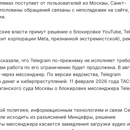
емах поступает от пользователей из Москвы, Санкт-
 половины обращений связаны с неполадками на сайте,
ия.
йские власти примут решение о блокировке YouTube, Te
жит корпорации Meta, признанной экстремистской), ре
сказали, что Telegram по-прежнему не исполняет треб
чем работа по его ограничению будет продолжена. В авг
 через мессенджер. По версии ведомства, Telegram
 денег и киберпреступлений. 11 февраля 2026 года ТАС
Таганского суда Москвы о блокировке мессенджера Tel
ой политике, информационным технологиям и связи Се
если исходить из разъяснений Минцифры, решение
ты мессенджера касается замедления загрузки аудио и