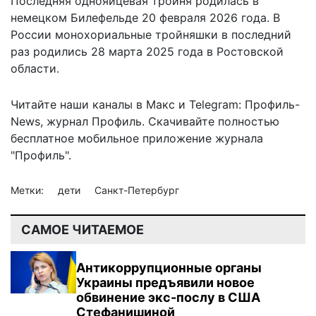
Последняя однояйцевая тройня родилась в
немецком Билефельде 20 февраля 2026 года. В
России монохориальные тройняшки в последний
раз родились 28 марта 2025 года в Ростовской
области.
Читайте наши каналы в
Макс
и Telegram:
Профиль-
News
,
журнал Профиль
. Скачивайте полностью
бесплатное мобильное
приложение журнала
"Профиль".
Метки:
дети
Санкт-Петербург
САМОЕ ЧИТАЕМОЕ
Антикоррупционные органы
Украины предъявили новое
обвинение экс-послу в США
Стефанишиной